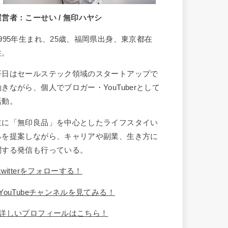
運営者：こーせい / 無印ハヤシ
1995年生まれ、25歳、福岡県出身、東京都在
住。
平日はセールステック領域のスタートアップで
働きながら、個人でブロガー・YouTuberとして
活動。
主に「無印良品」を中心としたライフスタイい
るを提案しながら、キャリアや副業、生き方に
関する発信も行っている。
twitterをフォローする！
YouTubeチャンネルを見てみる！
詳しいプロフィールはこちら！