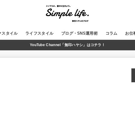
クスタイル
ライフスタイル
ブログ・SNS運用術
コラム
お仕
YouTube Channel「無印ハヤシ」はコチラ！
GADGET
MUJI
WordPress
ブログ運営
SNS
YouTube