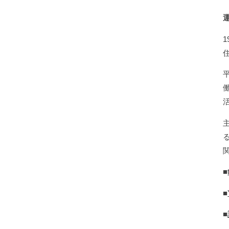
■
■
■