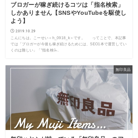
ブロガーが稼ぎ続けるコツは「指名検索」
しかありません【SNSやYouTubeを駆使し
よう】
2019.10.29
こんにちは。こーせい＜h_0918_k＞です。 ってことで、本記事
では「ブロガーが今後も稼ぎ続けるためには、SEO1本で運営してい
くのは難しい」「”指名検索̶...
無印良品