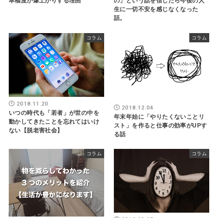
幸福度が爆上がりする理由
の」という話を信じたら今後の人
生に一切不安を感じなくなった
話。
コラム
コラム
2018.11.20
2018.12.04
いつの時代も「若者」が世の中を
年末年始に「やりたくないことリ
動かしてきたことを忘れてはいけ
スト」を作ると仕事の効率がUPす
ない【脱老害社会】
る話
コラム
コラム