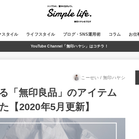
クスタイル
ライフスタイル
ブログ・SNS運用術
コラム
お仕
YouTube Channel「無印ハヤシ」はコチラ！
GADGET
MUJI
WordPress
ブログ運営
SNS
YouTube
こーせい / 無印ハヤシ
る「無印良品」のアイテム
【2020年5月更新】