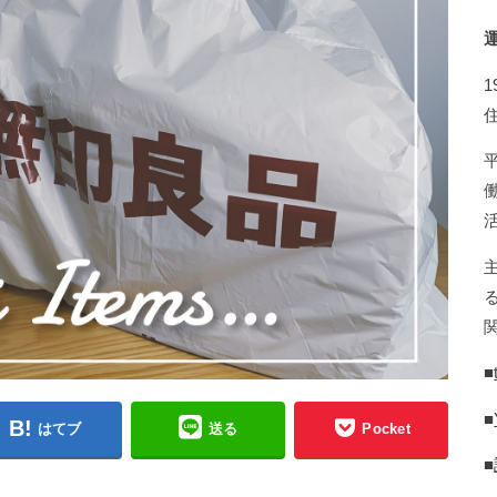
■
■
はてブ
送る
Pocket
■