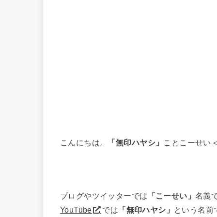
こんにちは。
「無印ハヤシ」
ことこーせい
ブログやツイッターでは
「こーせい」
名義
YouTube
では
「無印ハヤシ」
という名前