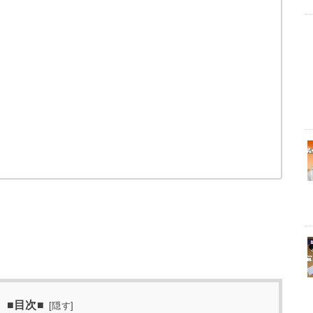
■目次■
[
隠す
]