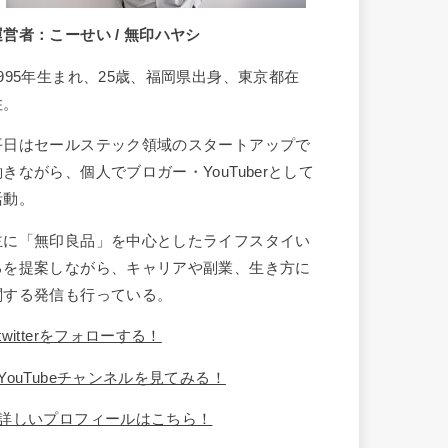
運営者：こーせい / 無印ハヤシ
1995年生まれ、25歳、福岡県出身、東京都在
住。
平日はセールステック領域のスタートアップで
働きながら、個人でブロガー・YouTuberとして
活動。
主に「無印良品」を中心としたライフスタイい
るを提案しながら、キャリアや副業、生き方に
関する発信も行っている。
twitterをフォローする！
YouTubeチャンネルを見てみる！
詳しいプロフィールはこちら！