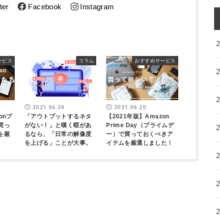
ter
Facebook
Instagram
ービス
コラム
おすすめサービス
2021.06.24
2021.06.20
onブ
「アウトプットするネタ
【2021年版】Amazon
買っ
がない！」と嘆く暇があ
Prime Day（プライムデ
を厳
るなら、「日常の解像度
ー）で買っておくべきア
を上げる」ことが大事。
イテムを厳選しました！