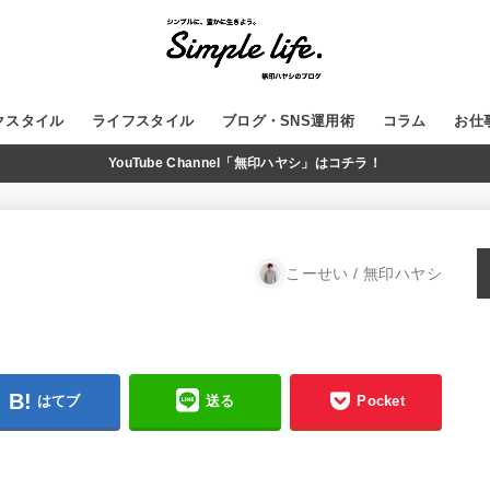
クスタイル
ライフスタイル
ブログ・SNS運用術
コラム
お仕
YouTube Channel「無印ハヤシ」はコチラ！
GADGET
MUJI
WordPress
ブログ運営
SNS
YouTube
こーせい / 無印ハヤシ
はてブ
送る
Pocket