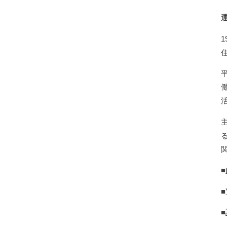
■
■
■