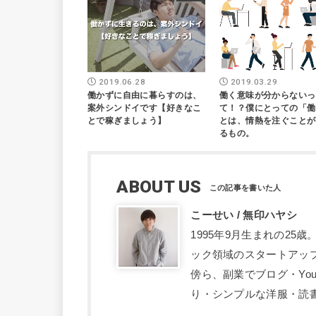
2019.06.28
2019.03.29
働かずに自由に暮らすのは、
働く意味が分からないっ
案外シンドイです【好きなこ
て！？僕にとっての「働
とで稼ぎましょう】
とは、情熱を注ぐことが
るもの。
ABOUT US
こーせい / 無印ハヤシ
1995年9月生まれの2
ック領域のスタートアッ
傍ら、副業でブログ・Yo
り・シンプルな洋服・読書