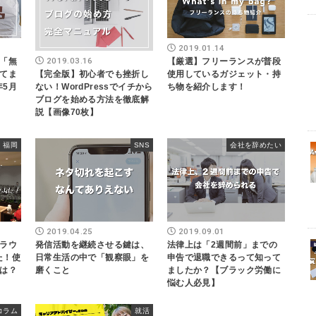
2019.01.14
2019.03.16
「無
【厳選】フリーランスが普段
【完全版】初心者でも挫折し
てま
使用しているガジェット・持
ない！WordPressでイチから
年5月
ち物を紹介します！
ブログを始める方法を徹底解
説【画像70枚】
福岡
SNS
会社を辞めたい
2019.04.25
2019.09.01
ラウ
発信活動を継続させる鍵は、
法律上は「2週間前」までの
た！使
日常生活の中で「観察眼」を
申告で退職できるって知って
は？
磨くこと
ましたか？【ブラック労働に
悩む人必見】
コラム
就活