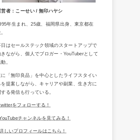
運営者：こーせい / 無印ハヤシ
1995年生まれ、25歳、福岡県出身、東京都在
住。
平日はセールステック領域のスタートアップで
働きながら、個人でブロガー・YouTuberとして
活動。
主に「無印良品」を中心としたライフスタイい
るを提案しながら、キャリアや副業、生き方に
関する発信も行っている。
twitterをフォローする！
YouTubeチャンネルを見てみる！
詳しいプロフィールはこちら！