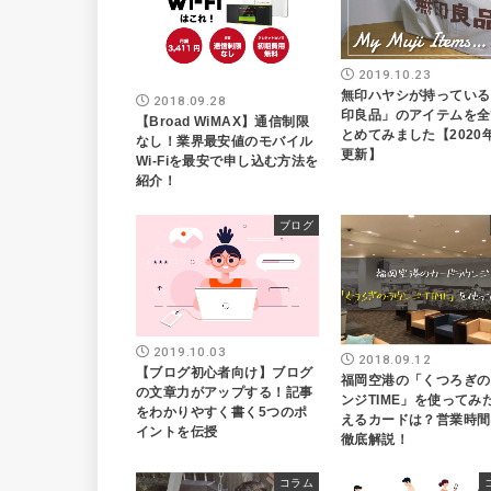
2019.10.23
無印ハヤシが持っている
2018.09.28
印良品」のアイテムを全
【Broad WiMAX】通信制限
とめてみました【2020
なし！業界最安値のモバイル
更新】
Wi-Fiを最安で申し込む方法を
紹介！
ブログ
2019.10.03
2018.09.12
【ブログ初心者向け】ブログ
福岡空港の「くつろぎの
の文章力がアップする！記事
ンジTIME」を使ってみ
をわかりやすく書く5つのポ
えるカードは？営業時間
イントを伝授
徹底解説！
コラム