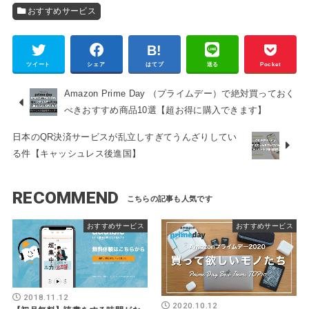
おすすめサービス
ツイート
シェア
はてブ
送る
Pocket
Amazon Prime Day （プライムデー）で絶対買っておく
べきおすすめ商品10選【超お得に購入できます】
日本のQR決済サービスが乱立しすぎてうんざりしてい
る件【キャッシュレス後進国】
RECOMMEND
おすすめサービス
おすすめサービス
2018.11.12
2020.10.12