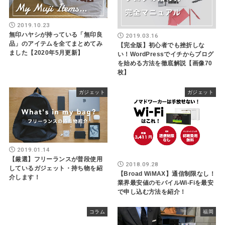
2019.10.23
無印ハヤシが持っている「無印良
2019.03.16
品」のアイテムを全てまとめてみ
【完全版】初心者でも挫折しな
ました【2020年5月更新】
い！WordPressでイチからブログ
を始める方法を徹底解説【画像70
枚】
ガジェット
ガジェット
2019.01.14
【厳選】フリーランスが普段使用
2018.09.28
しているガジェット・持ち物を紹
【Broad WiMAX】通信制限なし！
介します！
業界最安値のモバイルWi-Fiを最安
で申し込む方法を紹介！
コラム
福岡