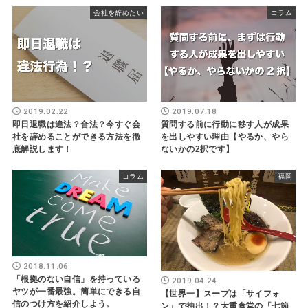
会社を辞めたい
コラム
2019.02.22
2019.07.18
即日退職は違法？合法？今すぐ会
質問する前に行動に移す人が成果
社を辞めることができる方法を徹
を出しやすい理由【やるか、やら
底解説します！
ないかの2択です】
コラム
福岡
2018.11.06
「根拠のない自信」を持っている
2019.04.24
ヤツが一番最強。簡単にできる自
【世界一】スープは「サイフォ
信のつけ方を紹介しよう。
ン」で抽出！？大重食堂の「七節