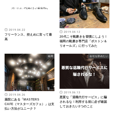
2019.04.22
2019.04.12
フリーランス、控えめに言って最
20代こそ靴磨きを習慣にしよう！
高
福岡の靴磨き専門店「ボストン＆
リオールズ」に行ってみた
福岡
会社を辞めたい
2019.06.13
2019.04.26
悪質な「退職代行サービス」に騙
薬院にある「MASTERS
されるな！利用する前に必ず確認
CAFE（マスターズカフェ）」は支
しておきたい3つのこと
払い方法がユニーク？