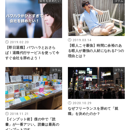
会社を辞めたい
コラム
2019.03.14
2019.02.20
【暇人こそ最強】時間に余裕のあ
【即日退職】パワハラとおさら
る暇人が最強の人材になれる7つの
ば！退職代行サービスを使って今
理由とは？
すぐ会社を辞めよう！
コラム
コラム
2020.10.29
なぜフリーランスを辞めて「就
2018.11.21
職」を決めたのか？
【インプット術】僕の中で「読
書」が一番アツい。読書は最高の
インプットです。