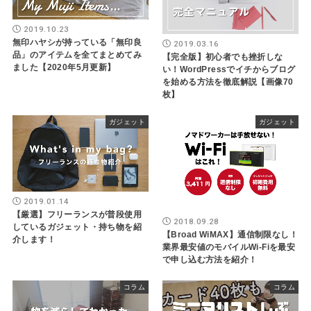
2019.10.23
無印ハヤシが持っている「無印良
2019.03.16
品」のアイテムを全てまとめてみ
【完全版】初心者でも挫折しな
ました【2020年5月更新】
い！WordPressでイチからブログ
を始める方法を徹底解説【画像70
枚】
ガジェット
ガジェット
2019.01.14
【厳選】フリーランスが普段使用
2018.09.28
しているガジェット・持ち物を紹
【Broad WiMAX】通信制限なし！
介します！
業界最安値のモバイルWi-Fiを最安
で申し込む方法を紹介！
コラム
コラム