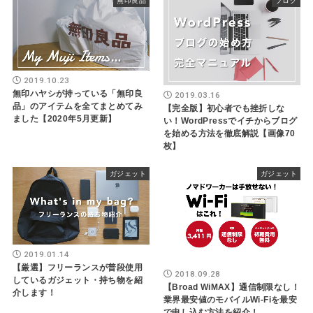
無印良品
ブログ
2019.10.23
無印ハヤシが持っている「無印良
2019.03.16
品」のアイテムを全てまとめてみ
【完全版】初心者でも挫折しな
ました【2020年5月更新】
い！WordPressでイチからブログ
を始める方法を徹底解説【画像70
枚】
ガジェット
ガジェット
2019.01.14
【厳選】フリーランスが普段使用
2018.09.28
しているガジェット・持ち物を紹
【Broad WiMAX】通信制限なし！
介します！
業界最安値のモバイルWi-Fiを最安
で申し込む方法を紹介！