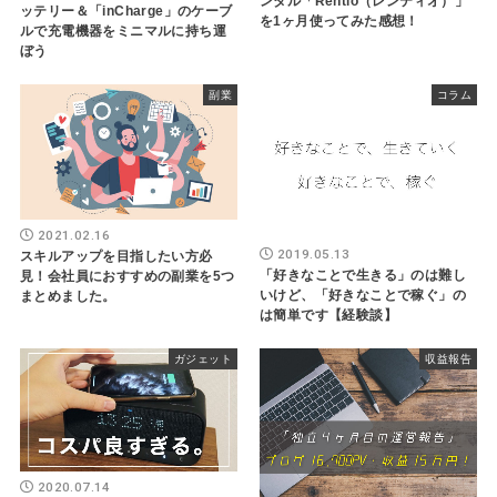
ンタル「Rentio（レンティオ）」
ッテリー＆「inCharge」のケーブ
を1ヶ月使ってみた感想！
ルで充電機器をミニマルに持ち運
ぼう
副業
コラム
2021.02.16
2019.05.13
スキルアップを目指したい方必
「好きなことで生きる」のは難し
見！会社員におすすめの副業を5つ
いけど、「好きなことで稼ぐ」の
まとめました。
は簡単です【経験談】
ガジェット
収益報告
2020.07.14