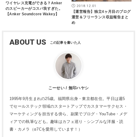
ワイヤレス充電ができる？Anker
2018.12.01
のスピーカーがコスパ良すぎた。
【運営報告】独立4ヶ月目のブログ
【Anker Soundcore Wakey】
運営＆フリーランス収益報告まと
め
ABOUT US
こーせい / 無印ハヤシ
1995年9月生まれの25歳。福岡県出身・東京都在住。平日は週5
でセールステック領域のスタートアップでカスタマーサクセス・
マーケティングを担当する傍ら、副業でブログ・YouTube・メデ
ィアでの執筆なども。趣味はカフェ巡り・シンプルな洋服・読
書・カメラ（α7Cを愛用しています！）