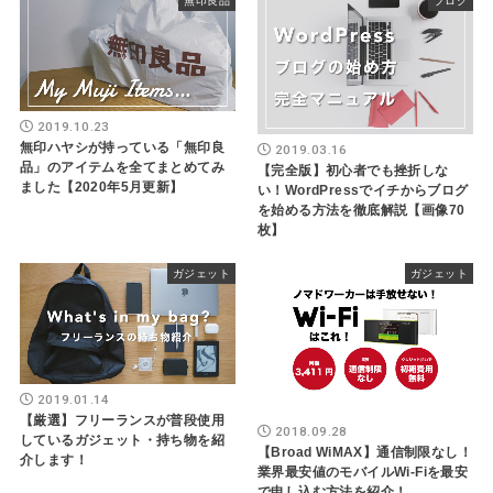
無印良品
ブログ
2019.10.23
無印ハヤシが持っている「無印良
2019.03.16
品」のアイテムを全てまとめてみ
【完全版】初心者でも挫折しな
ました【2020年5月更新】
い！WordPressでイチからブログ
を始める方法を徹底解説【画像70
枚】
ガジェット
ガジェット
2019.01.14
【厳選】フリーランスが普段使用
2018.09.28
しているガジェット・持ち物を紹
【Broad WiMAX】通信制限なし！
介します！
業界最安値のモバイルWi-Fiを最安
で申し込む方法を紹介！