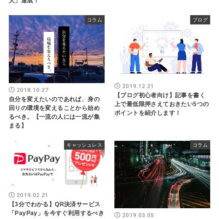
人」達成！
コラム
ブログ
2019.12.21
2018.10.27
【ブログ初心者向け】記事を書く
自分を変えたいのであれば、身の
上で最低限押さえておきたい5つの
回りの環境を変えることから始め
ポイントを紹介します！
るべき。【一流の人には一流が集
まる】
キャッシュレス
コラム
2019.02.21
【3分でわかる】QR決済サービス
「PayPay」を今すぐ利用するべき
2019.03.05