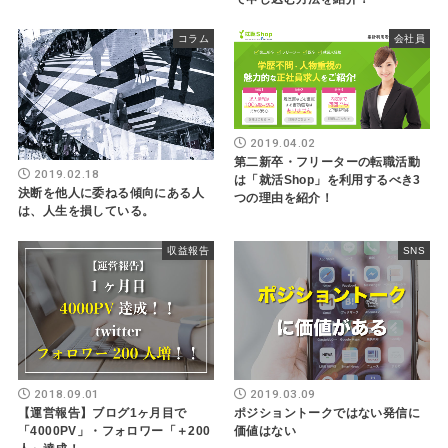
コラム
会社員
2019.04.02
第二新卒・フリーターの転職活動
2019.02.18
は「就活Shop」を利用するべき3
決断を他人に委ねる傾向にある人
つの理由を紹介！
は、人生を損している。
収益報告
SNS
2018.09.01
2019.03.09
【運営報告】ブログ1ヶ月目で
ポジショントークではない発信に
「4000PV」・フォロワー「＋200
価値はない