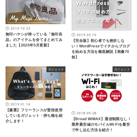
2019.10.23
無印ハヤシが持っている「無印良
2019.03.16
品」のアイテムを全てまとめてみ
【完全版】初心者でも挫折しな
ました【2020年5月更新】
い！WordPressでイチからブログ
を始める方法を徹底解説【画像70
枚】
ガジェット
ガジェット
2019.01.14
【厳選】フリーランスが普段使用
2018.09.28
しているガジェット・持ち物を紹
【Broad WiMAX】通信制限なし！
介します！
業界最安値のモバイルWi-Fiを最安
で申し込む方法を紹介！