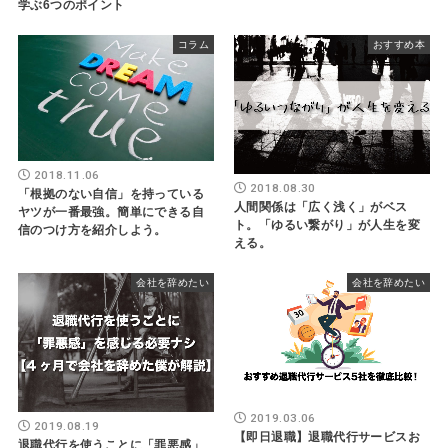
学ぶ6つのポイント
コラム
おすすめ本
2018.11.06
2018.08.30
「根拠のない自信」を持っている
人間関係は「広く浅く」がベス
ヤツが一番最強。簡単にできる自
ト。「ゆるい繋がり」が人生を変
信のつけ方を紹介しよう。
える。
会社を辞めたい
会社を辞めたい
2019.03.06
2019.08.19
【即日退職】退職代行サービスお
退職代行を使うことに「罪悪感」