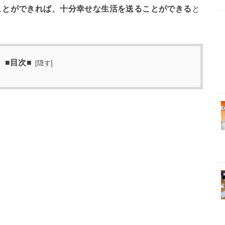
ことができれば、十分幸せな生活を送ることができる
と
■目次■
[
隠す
]