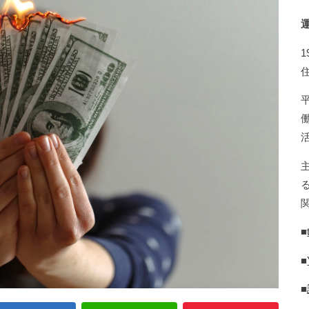
■
■
■