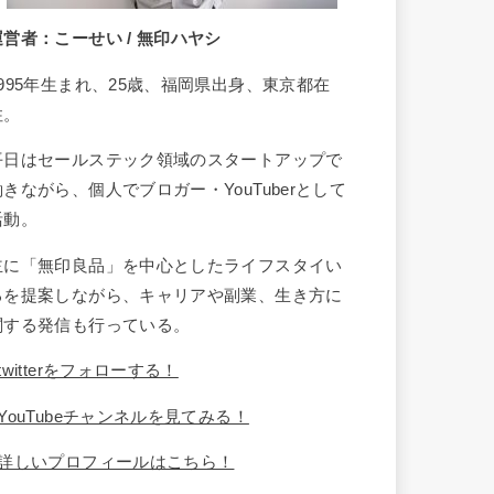
運営者：こーせい / 無印ハヤシ
1995年生まれ、25歳、福岡県出身、東京都在
住。
平日はセールステック領域のスタートアップで
働きながら、個人でブロガー・YouTuberとして
活動。
主に「無印良品」を中心としたライフスタイい
るを提案しながら、キャリアや副業、生き方に
関する発信も行っている。
twitterをフォローする！
YouTubeチャンネルを見てみる！
詳しいプロフィールはこちら！