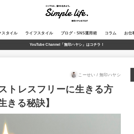
クスタイル
ライフスタイル
ブログ・SNS運用術
コラム
お仕
YouTube Channel「無印ハヤシ」はコチラ！
GADGET
MUJI
WordPress
ブログ運営
SNS
YouTube
こーせい / 無印ハヤシ
ストレスフリーに生きる方
生きる秘訣】