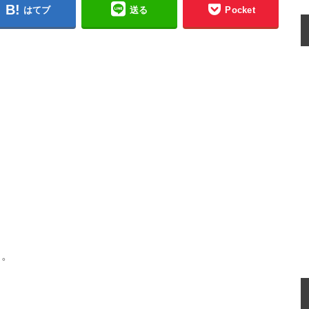
はてブ
送る
Pocket
す。
。