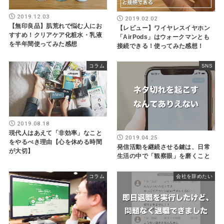
2019.12.03
2019.02.02
【無印良品】肌荒れで悩む人にお
【レビュー】ワイヤレスイヤホン
すすめ！クリアケア化粧水・乳液
「AirPods」はウォークマンとも
を半年間使ってみた感想
接続できる！使ってみた感想！
コラム
SNS
2019.08.18
現代人はあえて「非効率」なこと
2019.04.25
をやるべき理由【心を休める時間
発信活動を継続させる鍵は、日常
が大切】
生活の中で「観察眼」を磨くこと
コラム
会社を辞めたい