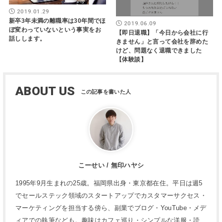
2019.01.29
新卒3年未満の離職率は30年間でほ
2019.06.09
ぼ変わっていないという事実をお
【即日退職】「今日から会社に行
話しします。
きません」と言って会社を辞めた
けど、問題なく退職できました
【体験談】
ABOUT US
こーせい / 無印ハヤシ
1995年9月生まれの25歳。福岡県出身・東京都在住。平日は週5
でセールステック領域のスタートアップでカスタマーサクセス・
マーケティングを担当する傍ら、副業でブログ・YouTube・メデ
ィアでの執筆なども。趣味はカフェ巡り・シンプルな洋服・読