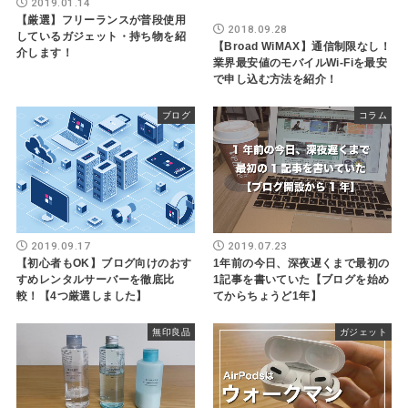
2019.01.14
【厳選】フリーランスが普段使用
2018.09.28
しているガジェット・持ち物を紹
【Broad WiMAX】通信制限なし！
介します！
業界最安値のモバイルWi-Fiを最安
で申し込む方法を紹介！
ブログ
コラム
2019.09.17
2019.07.23
【初心者もOK】ブログ向けのおす
1年前の今日、深夜遅くまで最初の
すめレンタルサーバーを徹底比
1記事を書いていた【ブログを始め
較！【4つ厳選しました】
てからちょうど1年】
無印良品
ガジェット