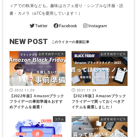
ィアでの執筆なども。趣味はカフェ巡り・シンプルな洋服・読
書・カメラ（α7Cを愛用しています！）
Twitter
Facebook
Instagram
NEW POST
おすすめサービス
おすすめサービス
2022.11.20
2021.11.24
【2022年版】Amazonブラック
【2021年版】Amazonブラック
フライデーの事前準備＆おすす
フライデーで買っておくべきア
めアイテムを厳選！
イテムを厳選しました！
コラム
おすすめサービス