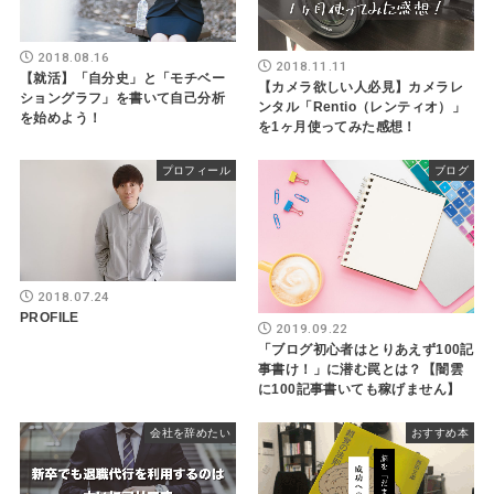
2018.08.16
2018.11.11
【就活】「自分史」と「モチベー
【カメラ欲しい人必見】カメラレ
ショングラフ」を書いて自己分析
ンタル「Rentio（レンティオ）」
を始めよう！
を1ヶ月使ってみた感想！
プロフィール
ブログ
2018.07.24
PROFILE
2019.09.22
「ブログ初心者はとりあえず100記
事書け！」に潜む罠とは？【闇雲
に100記事書いても稼げません】
会社を辞めたい
おすすめ本