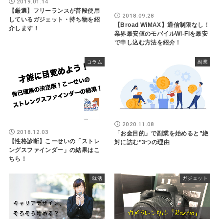
2019.01.14
【厳選】フリーランスが普段使用
2018.09.28
しているガジェット・持ち物を紹
【Broad WiMAX】通信制限なし！
介します！
業界最安値のモバイルWi-Fiを最安
で申し込む方法を紹介！
コラム
副業
2020.11.08
2018.12.03
「お金目的」で副業を始めると”絶
【性格診断】こーせいの「ストレ
対に詰む”3つの理由
ングスファインダー」の結果はこ
ちら！
就活
ガジェット