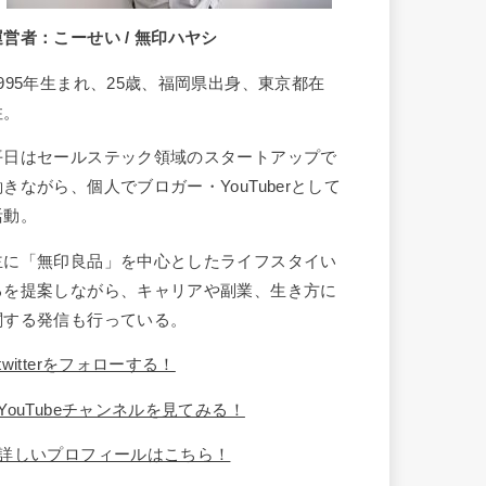
運営者：こーせい / 無印ハヤシ
1995年生まれ、25歳、福岡県出身、東京都在
住。
平日はセールステック領域のスタートアップで
働きながら、個人でブロガー・YouTuberとして
活動。
主に「無印良品」を中心としたライフスタイい
るを提案しながら、キャリアや副業、生き方に
関する発信も行っている。
twitterをフォローする！
YouTubeチャンネルを見てみる！
詳しいプロフィールはこちら！