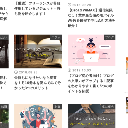
【厳選】フリーランスが普段
2018.09.28
折し
使用しているガジェット・持
【Broad WiMAX】通信制限
イチから
ち物を紹介します！
なし！業界最安値のモバイル
底解
Wi-Fiを最安で申し込む方法を
紹介！
めたい
コラム
ブログ
2019.10.03
2018.08.25
【ブログ初心者向け】ブログ
疲れ
金持ちになりたいなら読書
の文章力がアップする！記事
決方
を！月10冊本を読んでみて分
をわかりやすく書く5つのポ
！
かった3つのメリット
イントを伝授
転職
副業
収益報告