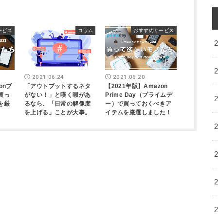
ービス
コラム
おすすめサービス
2021.06.24
2021.06.20
onブ
「アウトプットするネタ
【2021年版】Amazon
買っ
がない！」と嘆く暇があ
Prime Day（プライムデ
を厳
るなら、「日常の解像度
ー）で買っておくべきア
を上げる」ことが大事。
イテムを厳選しました！