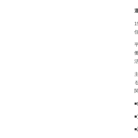
■
■
■