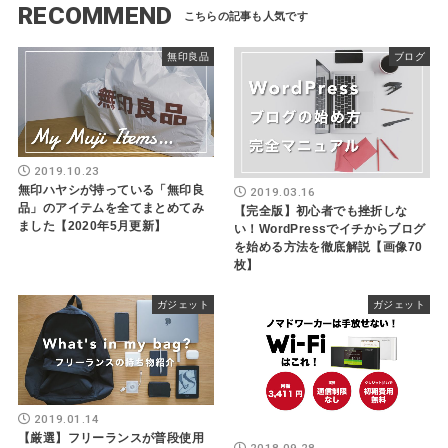
RECOMMEND
無印良品
ブログ
2019.10.23
無印ハヤシが持っている「無印良
2019.03.16
品」のアイテムを全てまとめてみ
【完全版】初心者でも挫折しな
ました【2020年5月更新】
い！WordPressでイチからブログ
を始める方法を徹底解説【画像70
枚】
ガジェット
ガジェット
2019.01.14
【厳選】フリーランスが普段使用
2018.09.28