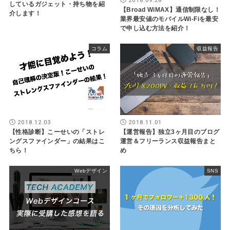
しているガジェット・持ち物を紹
【Broad WiMAX】通信制限なし！
介します！
業界最安値のモバイルWi-Fiを最安
で申し込む方法を紹介！
コラム
収益報告
2018.12.03
2018.11.01
【性格診断】こーせいの「ストレ
【運営報告】独立3ヶ月目のブログ
ングスファインダー」の結果はこ
運営＆フリーランス収益報告まと
ちら！
め
Webデザイン
SNS