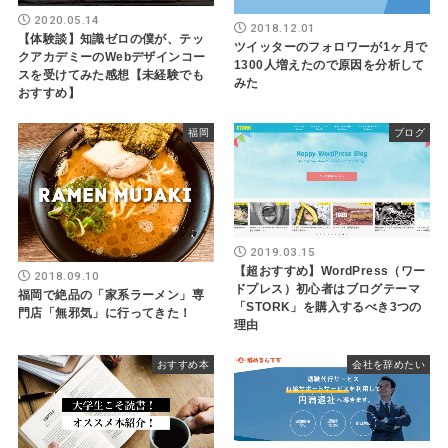
2020.05.14
2018.12.01
【体験談】知識ゼロの僕が、テッ
ツイッターのフォロワーが1ヶ月で
クアカデミーのWebデザインコー
1300人増えたので原因を分析して
スを受けてみた感想【未経験でも
みた
おすすめ】
福岡
ブログ
2019.03.15
【超おすすめ】WordPress（ワー
2018.09.10
ドプレス）初心者はブログテーマ
福岡で絶品の「家系ラーメン」専
「STORK」を購入するべき3つの
門店「無邪気」に行ってきた！
理由
おすすめ本
会社を辞めたい