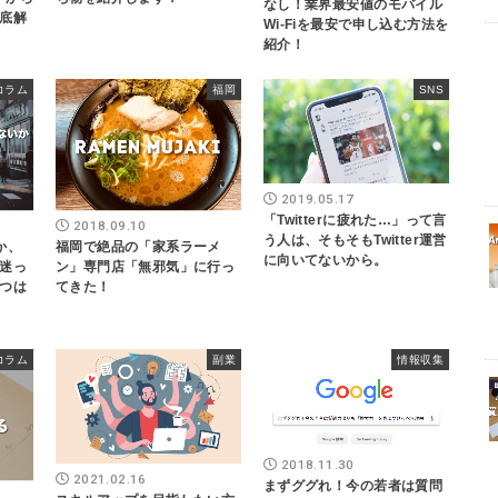
なし！業界最安値のモバイル
底解
Wi-Fiを最安で申し込む方法を
紹介！
コラム
福岡
SNS
2019.05.17
「Twitterに疲れた…」って言
2018.09.10
う人は、そもそもTwitter運営
か、
福岡で絶品の「家系ラーメ
に向いてないから。
迷っ
ン」専門店「無邪気」に行っ
つは
てきた！
コラム
副業
情報収集
2018.11.30
2021.02.16
まずググれ！今の若者は質問