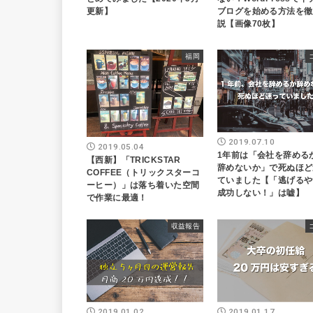
ブログを始める方法を徹
更新】
説【画像70枚】
福岡
2019.07.10
2019.05.04
1年前は「会社を辞める
【西新】「TRICKSTAR
辞めないか」で死ぬほど
COFFEE（トリックスターコ
ていました【「逃げるや
ーヒー）」は落ち着いた空間
成功しない！」は嘘】
で作業に最適！
収益報告
2019.01.02
2019.01.17