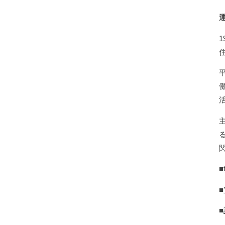
■
■
■