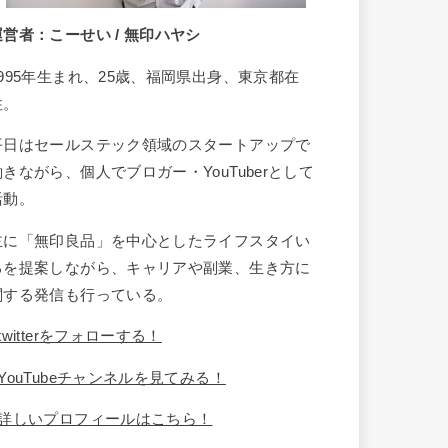
運営者：こーせい / 無印ハヤシ
1995年生まれ、25歳、福岡県出身、東京都在
住。
平日はセールステック領域のスタートアップで
働きながら、個人でブロガー・YouTuberとして
活動。
主に「無印良品」を中心としたライフスタイい
るを提案しながら、キャリアや副業、生き方に
関する発信も行っている。
twitterをフォローする！
YouTubeチャンネルを見てみる！
詳しいプロフィールはこちら！