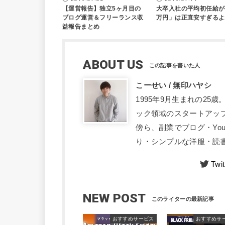
【運営報告】独立5ヶ月目の
大卒入社の平均初任給が
ブログ運営＆フリーランス収
万円」は正直安すぎるよ
益報告まとめ
ABOUT US
こーせい / 無印ハヤシ
1995年9月生まれの2
ック領域のスタートアッ
傍ら、副業でブログ・Yo
り・シンプルな洋服・読書
Twit
NEW POST
おすすめサービス
おすすめサ