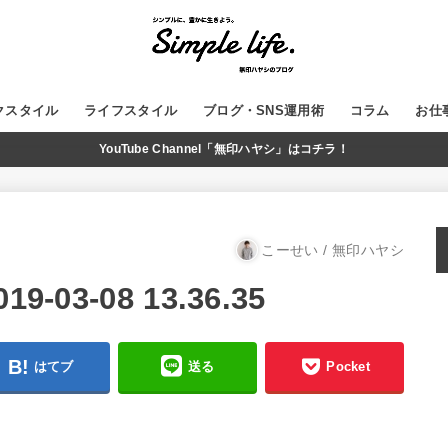
クスタイル
ライフスタイル
ブログ・SNS運用術
コラム
お仕
YouTube Channel「無印ハヤシ」はコチラ！
GADGET
MUJI
WordPress
ブログ運営
SNS
YouTube
こーせい / 無印ハヤシ
03-08 13.36.35
はてブ
送る
Pocket