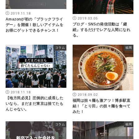
2019.11.18
2019.03.05
Amazonが初の「ブラックフライ
ブログ・SNSの発信活動は「継
デー」を開催！欲しいアイテムを
続」するだけでレアな人間になれ
お得にゲットできるチャンス！
る。
コラム
福岡
2018.11.18
2018.09.02
【地方民必見】圧倒的に成長した
福岡は担々麺も激アツ！博多駅直
いなら、まだまだ東京は捨てたも
結！「とり田」の担々麺を食べて
んじゃない。
みた！
コラム
福岡