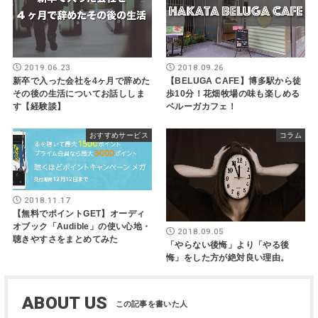
2019.06.23
2018.09.26
新卒で入った会社を4ヶ月で辞めた
【BELUGA CAFE】博多駅から徒
その後の生活についてお話ししま
歩10分！花畑牧場の味も楽しめる
す【経験談】
ベルーガカフェ！
おすすめサービス
コラム
2018.11.17
【無料でポイントGET】オーディ
オブック「Audible」の使い心地・
2018.09.05
聴きやすさをまとめてみた
「やらない後悔」より「やる後
悔」をした方が絶対良い理由。
ABOUT US