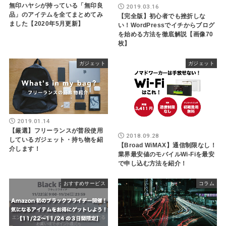
無印ハヤシが持っている「無印良
2019.03.16
品」のアイテムを全てまとめてみ
【完全版】初心者でも挫折しな
ました【2020年5月更新】
い！WordPressでイチからブログ
を始める方法を徹底解説【画像70
枚】
ガジェット
ガジェット
2019.01.14
【厳選】フリーランスが普段使用
2018.09.28
しているガジェット・持ち物を紹
【Broad WiMAX】通信制限なし！
介します！
業界最安値のモバイルWi-Fiを最安
で申し込む方法を紹介！
おすすめサービス
コラム