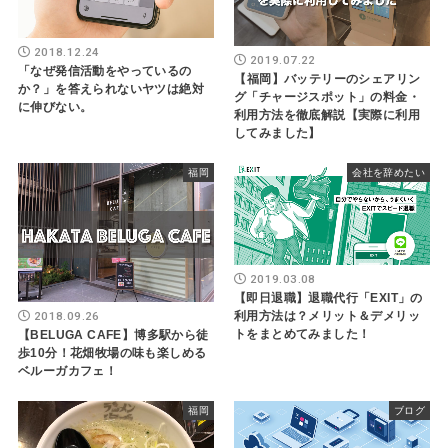
2018.12.24
2019.07.22
「なぜ発信活動をやっているの
【福岡】バッテリーのシェアリン
か？」を答えられないヤツは絶対
グ「チャージスポット」の料金・
に伸びない。
利用方法を徹底解説【実際に利用
してみました】
福岡
会社を辞めたい
2019.03.08
【即日退職】退職代行「EXIT」の
2018.09.26
利用方法は？メリット＆デメリッ
トをまとめてみました！
【BELUGA CAFE】博多駅から徒
歩10分！花畑牧場の味も楽しめる
ベルーガカフェ！
福岡
ブログ