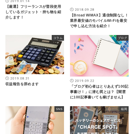
2019.01.14
【厳選】フリーランスが普段使用
2018.09.28
しているガジェット・持ち物を紹
【Broad WiMAX】通信制限なし！
介します！
業界最安値のモバイルWi-Fiを最安
で申し込む方法を紹介！
コラム
ブログ
2019.08.31
2019.09.22
収益報告を辞めます
「ブログ初心者はとりあえず100記
事書け！」に潜む罠とは？【闇雲
に100記事書いても稼げません】
SNS
福岡