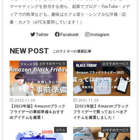
マーケティングを担当する傍ら、副業でブログ・YouTube・メデ
ィアでの執筆なども。趣味はカフェ巡り・シンプルな洋服・読
書・カメラ（α7Cを愛用しています！）
Twitter
Facebook
Instagram
NEW POST
おすすめサービス
おすすめサービス
2022.11.20
2021.11.24
【2022年版】Amazonブラック
【2021年版】Amazonブラック
フライデーの事前準備＆おすす
フライデーで買っておくべきア
めアイテムを厳選！
イテムを厳選しました！
コラム
おすすめサービス