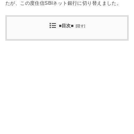
たが、この度住信SBIネット銀行に切り替えました。
■目次■
[
隠す
]