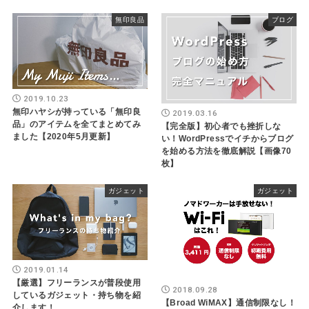
無印良品
ブログ
2019.10.23
無印ハヤシが持っている「無印良
2019.03.16
品」のアイテムを全てまとめてみ
【完全版】初心者でも挫折しな
ました【2020年5月更新】
い！WordPressでイチからブログ
を始める方法を徹底解説【画像70
枚】
ガジェット
ガジェット
2019.01.14
【厳選】フリーランスが普段使用
2018.09.28
しているガジェット・持ち物を紹
【Broad WiMAX】通信制限なし！
介します！