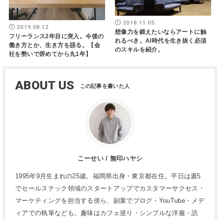
2018.11.05
2019.08.12
想像力を鍛えたいならアートに触
フリーランス2年目に突入。今後の
れるべき。AI時代を生き抜く必須
働き方とか、生き方を語る。【会
のスキルを紹介。
社を勢いで辞めてから丸1年】
ABOUT US
こーせい / 無印ハヤシ
1995年9月生まれの25歳。福岡県出身・東京都在住。平日は週5
でセールステック領域のスタートアップでカスタマーサクセス・
マーケティングを担当する傍ら、副業でブログ・YouTube・メデ
ィアでの執筆なども。趣味はカフェ巡り・シンプルな洋服・読