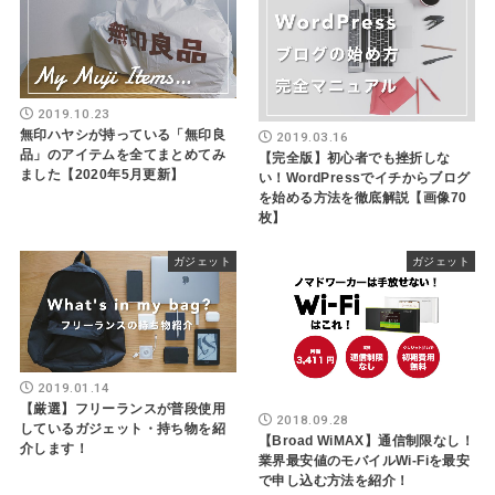
2019.10.23
無印ハヤシが持っている「無印良
2019.03.16
品」のアイテムを全てまとめてみ
【完全版】初心者でも挫折しな
ました【2020年5月更新】
い！WordPressでイチからブログ
を始める方法を徹底解説【画像70
枚】
ガジェット
ガジェット
2019.01.14
【厳選】フリーランスが普段使用
2018.09.28
しているガジェット・持ち物を紹
【Broad WiMAX】通信制限なし！
介します！
業界最安値のモバイルWi-Fiを最安
で申し込む方法を紹介！