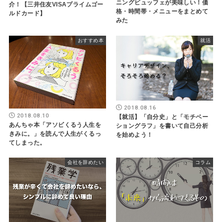
ニングビュッフェが美味しい！価
介！【三井住友VISAプライムゴー
格・時間帯・メニューをまとめて
ルドカード】
みた
おすすめ本
就活
2018.08.16
2018.08.10
【就活】「自分史」と「モチベー
あんちゃ本「アソビくるう人生を
ショングラフ」を書いて自己分析
きみに。」を読んで人生がくるっ
を始めよう！
てしまった。
会社を辞めたい
コラム