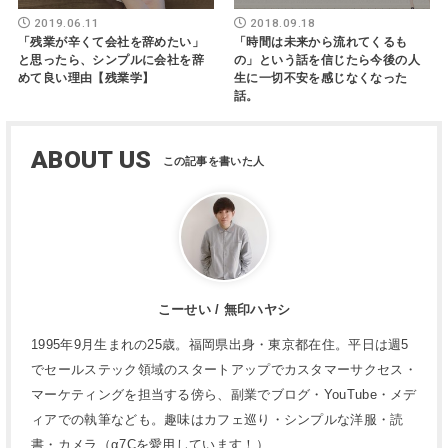
2019.06.11
2018.09.18
「残業が辛くて会社を辞めたい」
「時間は未来から流れてくるも
と思ったら、シンプルに会社を辞
の」という話を信じたら今後の人
めて良い理由【残業学】
生に一切不安を感じなくなった
話。
ABOUT US
こーせい / 無印ハヤシ
1995年9月生まれの25歳。福岡県出身・東京都在住。平日は週5
でセールステック領域のスタートアップでカスタマーサクセス・
マーケティングを担当する傍ら、副業でブログ・YouTube・メデ
ィアでの執筆なども。趣味はカフェ巡り・シンプルな洋服・読
書・カメラ（α7Cを愛用しています！）