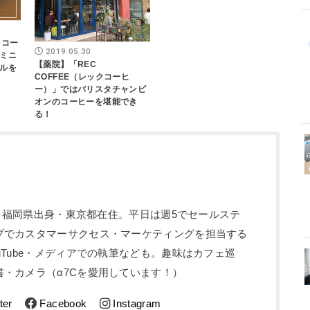
t】コー
2019.05.30
ミニ
【薬院】「REC
ルを
COFFEE（レックコーヒ
ー）」ではバリスタチャンピ
オンのコーヒーを堪能でき
る！
5歳。福岡県出身・東京都在住。平日は週5でセールステ
プでカスタマーサクセス・マーケティングを担当する
uTube・メディアでの執筆なども。趣味はカフェ巡
・カメラ（α7Cを愛用しています！）
ter
Facebook
Instagram