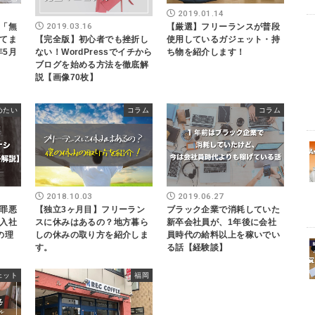
2019.01.14
2019.03.16
「無
【厳選】フリーランスが普段
【完全版】初心者でも挫折し
てま
使用しているガジェット・持
ない！WordPressでイチから
年5月
ち物を紹介します！
ブログを始める方法を徹底解
説【画像70枚】
めたい
コラム
コラム
2018.10.03
2019.06.27
罪悪
【独立3ヶ月目】フリーラン
ブラック企業で消耗していた
入社
スに休みはあるの？地方暮ら
新卒会社員が、1年後に会社
の理
しの休みの取り方を紹介しま
員時代の給料以上を稼いでい
す。
る話【経験談】
ェット
福岡