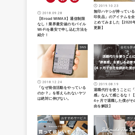
2019.10.23
無印ハヤシが持っている
2018.09.28
印良品」のアイテムを全
【Broad WiMAX】通信制限
とめてみました【2020
なし！業界最安値のモバイル
更新】
Wi-Fiを最安で申し込む方法を
紹介！
SNS
会社を辞
2018.12.24
2019.08.19
「なぜ発信活動をやっている
退職代行を使うことに「
のか？」を答えられないヤツ
感」なんて感じるな！【
は絶対に伸びない。
4ヶ月で退職した僕がそ
由を解説】
おすすめサービス
ガジ