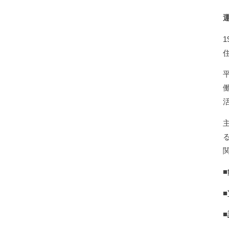
■
■
■