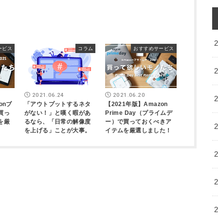
ービス
コラム
おすすめサービス
2021.06.24
2021.06.20
onブ
「アウトプットするネタ
【2021年版】Amazon
買っ
がない！」と嘆く暇があ
Prime Day（プライムデ
を厳
るなら、「日常の解像度
ー）で買っておくべきア
を上げる」ことが大事。
イテムを厳選しました！