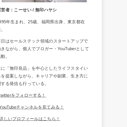
運営者：こーせい / 無印ハヤシ
1995年生まれ、25歳、福岡県出身、東京都在
住。
平日はセールステック領域のスタートアップで
働きながら、個人でブロガー・YouTuberとして
活動。
主に「無印良品」を中心としたライフスタイい
るを提案しながら、キャリアや副業、生き方に
関する発信も行っている。
twitterをフォローする！
YouTubeチャンネルを見てみる！
詳しいプロフィールはこちら！