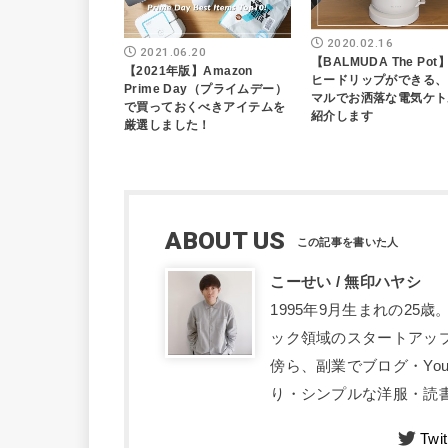
2020.02.16
2021.06.20
【BALMUDA The Po
【2021年版】Amazon
ヒードリップができる、
Prime Day（プライムデー）
マルでお洒落な電気ケト
で買っておくべきアイテムを
紹介します
厳選しました！
ABOUT US
こーせい / 無印ハヤシ
1995年9月生まれの2
ック領域のスタートアッ
傍ら、副業でブログ・Yo
り・シンプルな洋服・読書
Twit