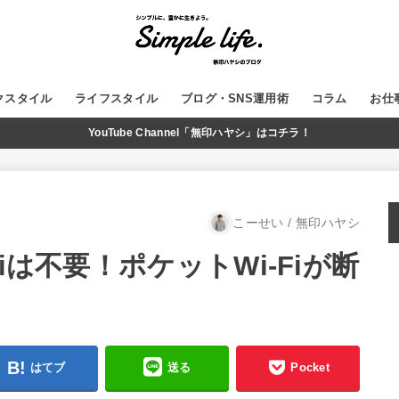
クスタイル
ライフスタイル
ブログ・SNS運用術
コラム
お仕
YouTube Channel「無印ハヤシ」はコチラ！
GADGET
MUJI
WordPress
ブログ運営
SNS
YouTube
こーせい / 無印ハヤシ
iは不要！ポケットWi-Fiが断
はてブ
送る
Pocket