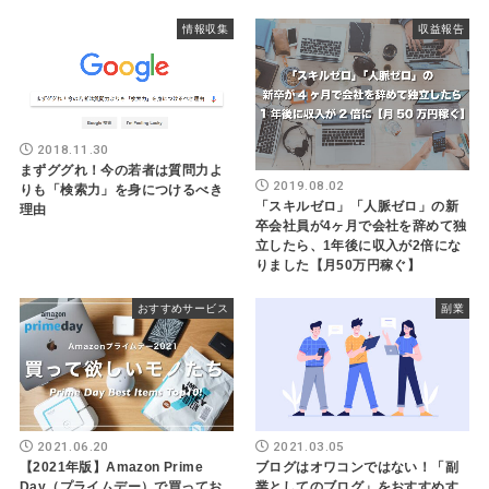
情報収集
収益報告
2018.11.30
まずググれ！今の若者は質問力よ
2019.08.02
りも「検索力」を身につけるべき
「スキルゼロ」「人脈ゼロ」の新
理由
卒会社員が4ヶ月で会社を辞めて独
立したら、1年後に収入が2倍にな
りました【月50万円稼ぐ】
おすすめサービス
副業
2021.06.20
2021.03.05
【2021年版】Amazon Prime
ブログはオワコンではない！「副
Day（プライムデー）で買ってお
業としてのブログ」をおすすめす