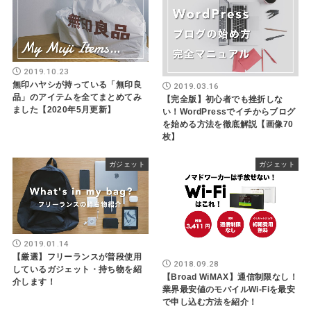
2019.10.23
無印ハヤシが持っている「無印良
2019.03.16
品」のアイテムを全てまとめてみ
【完全版】初心者でも挫折しな
ました【2020年5月更新】
い！WordPressでイチからブログ
を始める方法を徹底解説【画像70
枚】
ガジェット
ガジェット
2019.01.14
【厳選】フリーランスが普段使用
2018.09.28
しているガジェット・持ち物を紹
【Broad WiMAX】通信制限なし！
介します！
業界最安値のモバイルWi-Fiを最安
で申し込む方法を紹介！