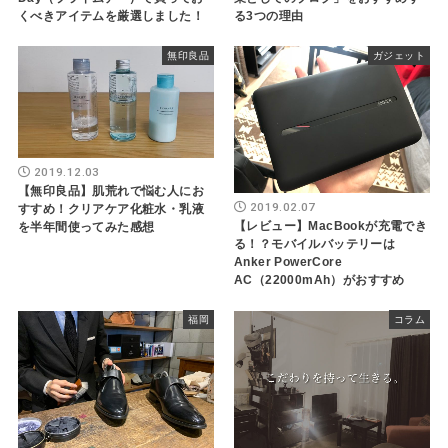
くべきアイテムを厳選しました！
る3つの理由
無印良品
ガジェット
2019.12.03
【無印良品】肌荒れで悩む人にお
2019.02.07
すすめ！クリアケア化粧水・乳液
【レビュー】MacBookが充電でき
を半年間使ってみた感想
る！？モバイルバッテリーは
Anker PowerCore
AC（22000mAh）がおすすめ
福岡
コラム