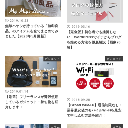
2019.10.23
無印ハヤシが持っている「無印良
2019.03.16
品」のアイテムを全てまとめてみ
【完全版】初心者でも挫折しな
ました【2020年5月更新】
い！WordPressでイチからブログ
を始める方法を徹底解説【画像70
枚】
ガジェット
ガジェット
2019.01.14
【厳選】フリーランスが普段使用
2018.09.28
しているガジェット・持ち物を紹
【Broad WiMAX】通信制限なし！
介します！
業界最安値のモバイルWi-Fiを最安
で申し込む方法を紹介！
コラム
コラム