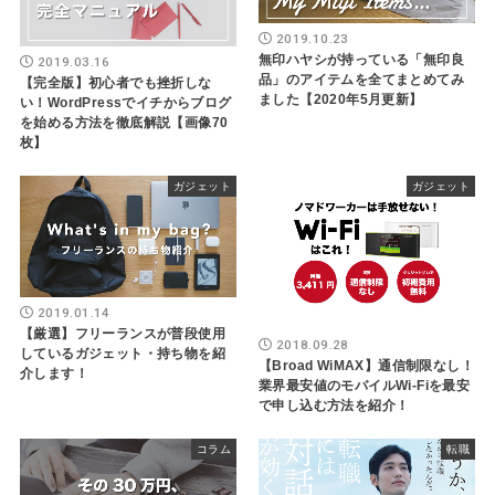
2019.10.23
無印ハヤシが持っている「無印良
2019.03.16
品」のアイテムを全てまとめてみ
【完全版】初心者でも挫折しな
ました【2020年5月更新】
い！WordPressでイチからブログ
を始める方法を徹底解説【画像70
枚】
ガジェット
ガジェット
2019.01.14
【厳選】フリーランスが普段使用
2018.09.28
しているガジェット・持ち物を紹
【Broad WiMAX】通信制限なし！
介します！
業界最安値のモバイルWi-Fiを最安
で申し込む方法を紹介！
コラム
転職