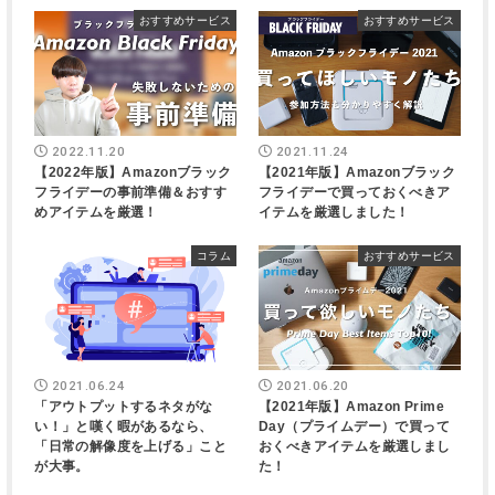
おすすめサービス
おすすめサービス
2022.11.20
2021.11.24
【2022年版】Amazonブラック
【2021年版】Amazonブラック
フライデーの事前準備＆おすす
フライデーで買っておくべきア
めアイテムを厳選！
イテムを厳選しました！
コラム
おすすめサービス
2021.06.24
2021.06.20
「アウトプットするネタがな
【2021年版】Amazon Prime
い！」と嘆く暇があるなら、
Day（プライムデー）で買って
「日常の解像度を上げる」こと
おくべきアイテムを厳選しまし
が大事。
た！