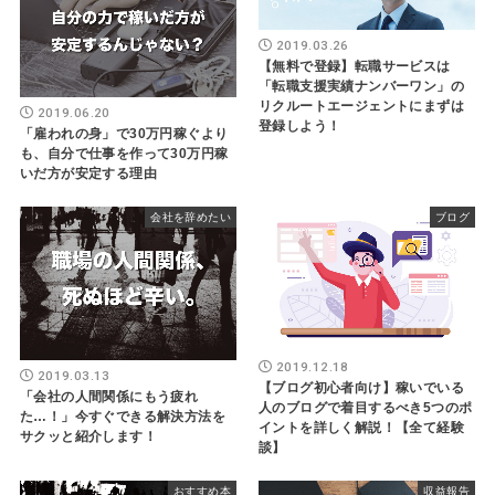
2019.03.26
【無料で登録】転職サービスは
「転職支援実績ナンバーワン」の
リクルートエージェントにまずは
2019.06.20
登録しよう！
「雇われの身」で30万円稼ぐより
も、自分で仕事を作って30万円稼
いだ方が安定する理由
会社を辞めたい
ブログ
2019.12.18
2019.03.13
【ブログ初心者向け】稼いでいる
「会社の人間関係にもう疲れ
人のブログで着目するべき5つのポ
た…！」今すぐできる解決方法を
イントを詳しく解説！【全て経験
サクッと紹介します！
談】
おすすめ本
収益報告