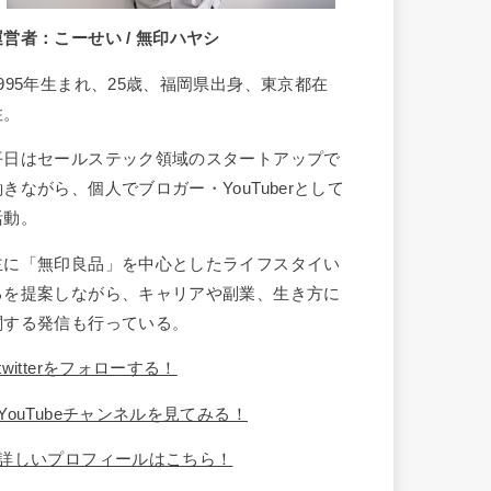
運営者：こーせい / 無印ハヤシ
1995年生まれ、25歳、福岡県出身、東京都在
住。
平日はセールステック領域のスタートアップで
働きながら、個人でブロガー・YouTuberとして
活動。
主に「無印良品」を中心としたライフスタイい
るを提案しながら、キャリアや副業、生き方に
関する発信も行っている。
twitterをフォローする！
YouTubeチャンネルを見てみる！
詳しいプロフィールはこちら！