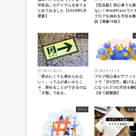
【完全版】初心者でも挫
印良品」のアイテムを全てま
ない！WordPressで
とめてみました【2020年5月
ブログを始める方法を徹
更新】
説【画像70枚】
コラム
2019.03.21
2019.12.13
「辞めたくても辞められな
ブログ初心者がアフィリ
い！」って人が多いからこ
トで「月5万円」稼げる
そ、辞めることができるのは
になった3つの方法を解
「才能」である。
【全て経験談】
ブログ
おす