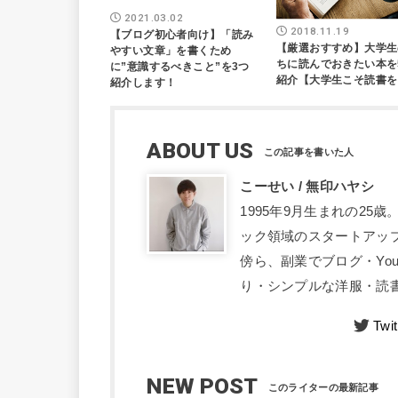
2021.03.02
2018.11.19
【ブログ初心者向け】「読み
【厳選おすすめ】大学生
やすい文章」を書くため
ちに読んでおきたい本を
に”意識するべきこと”を3つ
紹介【大学生こそ読書を
紹介します！
ABOUT US
こーせい / 無印ハヤシ
1995年9月生まれの2
ック領域のスタートアッ
傍ら、副業でブログ・Yo
り・シンプルな洋服・読書
Twit
NEW POST