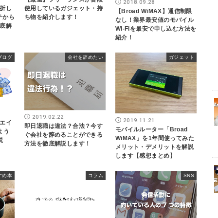
2018.09.28
折し
使用しているガジェット・持
【Broad WiMAX】通信制限
イチから
ち物を紹介します！
なし！業界最安値のモバイル
底解
Wi-Fiを最安で申し込む方法を
紹介！
ブログ
会社を辞めたい
ガジェット
2019.02.22
2019.11.21
エイ
即日退職は違法？合法？今す
モバイルルーター「Broad
よう
ぐ会社を辞めることができる
WiMAX」を1年間使ってみた
説
方法を徹底解説します！
メリット・デメリットを解説
します【感想まとめ】
すめ本
コラム
SNS