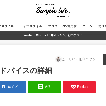
クスタイル
ライフスタイル
ブログ・SNS運用術
コラム
お仕
YouTube Channel「無印ハヤシ」はコチラ！
GADGET
MUJI
WordPress
ブログ運営
SNS
YouTube
こーせい / 無印ハヤシ
ドバイスの詳細
はてブ
送る
Pocket