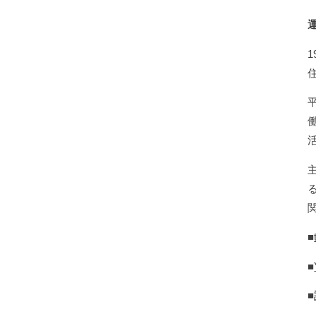
■
■
■