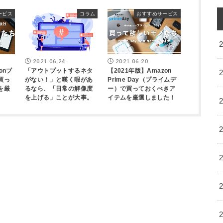
ービス
コラム
おすすめサービス
2021.06.24
2021.06.20
onブ
「アウトプットするネタ
【2021年版】Amazon
買っ
がない！」と嘆く暇があ
Prime Day（プライムデ
を厳
るなら、「日常の解像度
ー）で買っておくべきア
を上げる」ことが大事。
イテムを厳選しました！