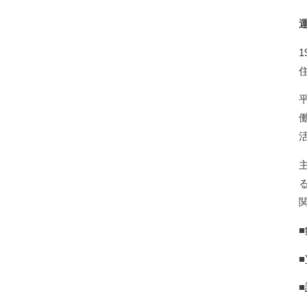
■
■
■