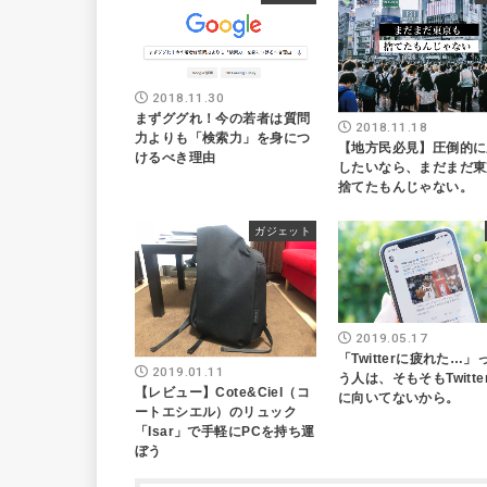
2018.11.30
まずググれ！今の若者は質問
2018.11.18
力よりも「検索力」を身につ
【地方民必見】圧倒的に
けるべき理由
したいなら、まだまだ東
捨てたもんじゃない。
ガジェット
2019.05.17
「Twitterに疲れた…」
2019.01.11
う人は、そもそもTwitte
【レビュー】Cote&Ciel（コ
に向いてないから。
ートエシエル）のリュック
「Isar」で手軽にPCを持ち運
ぼう