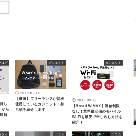
ブログ
ガジェット
ガジェット
2019.01.14
【厳選】フリーランスが普段
2018.09.28
折し
使用しているガジェット・持
【Broad WiMAX】通信制限
イチから
ち物を紹介します！
なし！業界最安値のモバイル
底解
Wi-Fiを最安で申し込む方法を
紹介！
コラム
コラム
コラム