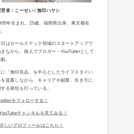
運営者：こーせい / 無印ハヤシ
1995年生まれ、25歳、福岡県出身、東京都在
住。
平日はセールステック領域のスタートアップで
働きながら、個人でブロガー・YouTuberとして
活動。
主に「無印良品」を中心としたライフスタイい
るを提案しながら、キャリアや副業、生き方に
関する発信も行っている。
twitterをフォローする！
YouTubeチャンネルを見てみる！
詳しいプロフィールはこちら！