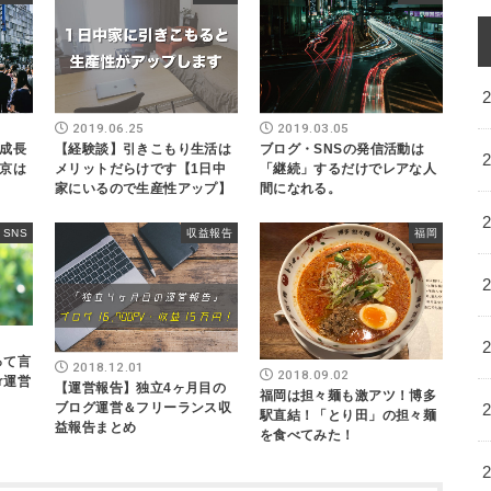
2019.06.25
2019.03.05
成長
【経験談】引きこもり生活は
ブログ・SNSの発信活動は
京は
メリットだらけです【1日中
「継続」するだけでレアな人
家にいるので生産性アップ】
間になれる。
SNS
収益報告
福岡
って言
2018.12.01
2018.09.02
r運営
【運営報告】独立4ヶ月目の
福岡は担々麺も激アツ！博多
ブログ運営＆フリーランス収
駅直結！「とり田」の担々麺
益報告まとめ
を食べてみた！