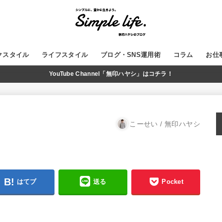
クスタイル
ライフスタイル
ブログ・SNS運用術
コラム
お仕
YouTube Channel「無印ハヤシ」はコチラ！
GADGET
MUJI
WordPress
ブログ運営
SNS
YouTube
こーせい / 無印ハヤシ
はてブ
送る
Pocket