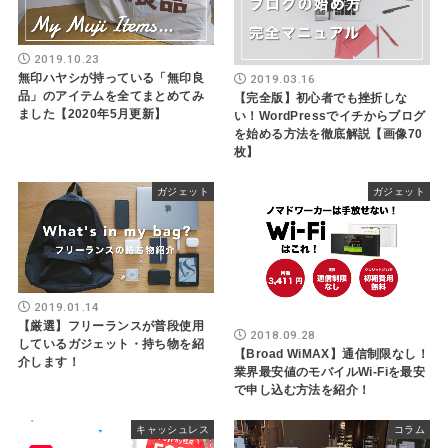
2019.10.23
無印ハヤシが持っている「無印良
2019.03.16
品」のアイテムを全てまとめてみ
【完全版】初心者でも挫折しな
ました【2020年5月更新】
い！WordPressでイチからブログ
を始める方法を徹底解説【画像70
枚】
ガジェット
ガジェット
2019.01.14
【厳選】フリーランスが普段使用
2018.09.28
しているガジェット・持ち物を紹
【Broad WiMAX】通信制限なし！
介します！
業界最安値のモバイルWi-Fiを最安
で申し込む方法を紹介！
キャッシュレス
コラム