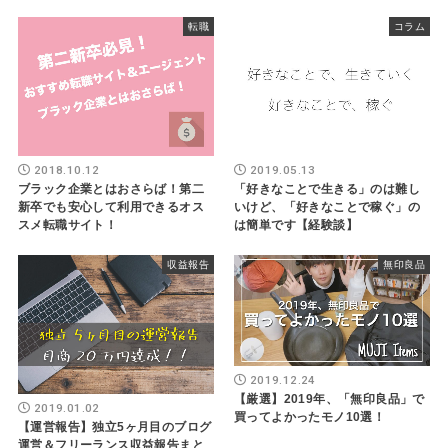
転職
コラム
2018.10.12
2019.05.13
ブラック企業とはおさらば！第二
「好きなことで生きる」のは難し
新卒でも安心して利用できるオス
いけど、「好きなことで稼ぐ」の
スメ転職サイト！
は簡単です【経験談】
収益報告
無印良品
2019.12.24
【厳選】2019年、「無印良品」で
2019.01.02
買ってよかったモノ10選！
【運営報告】独立5ヶ月目のブログ
運営＆フリーランス収益報告まと