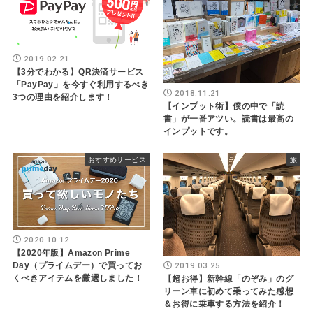
2019.02.21
【3分でわかる】QR決済サービス
「PayPay」を今すぐ利用するべき
2018.11.21
3つの理由を紹介します！
【インプット術】僕の中で「読
書」が一番アツい。読書は最高の
インプットです。
おすすめサービス
旅
2020.10.12
【2020年版】Amazon Prime
2019.03.25
Day（プライムデー）で買ってお
くべきアイテムを厳選しました！
【超お得】新幹線「のぞみ」のグ
リーン車に初めて乗ってみた感想
＆お得に乗車する方法を紹介！