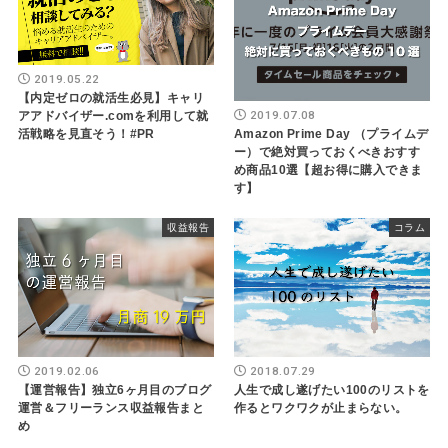
2019.05.22
【内定ゼロの就活生必見】キャリ
2019.07.08
アアドバイザー.comを利用して就
Amazon Prime Day （プライムデ
活戦略を見直そう！#PR
ー）で絶対買っておくべきおすす
め商品10選【超お得に購入できま
す】
収益報告
コラム
2019.02.06
2018.07.29
【運営報告】独立6ヶ月目のブログ
人生で成し遂げたい100のリストを
運営＆フリーランス収益報告まと
作るとワクワクが止まらない。
め