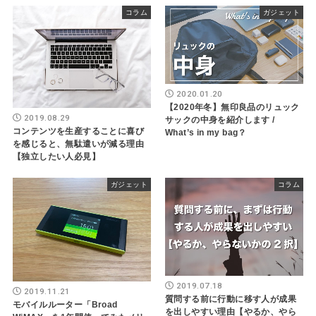
コラム
ガジェット
2020.01.20
【2020年冬】無印良品のリュック
2019.08.29
サックの中身を紹介します /
コンテンツを生産することに喜び
What’s in my bag？
を感じると、無駄遣いが減る理由
【独立したい人必見】
ガジェット
コラム
2019.07.18
2019.11.21
質問する前に行動に移す人が成果
モバイルルーター「Broad
を出しやすい理由【やるか、やら