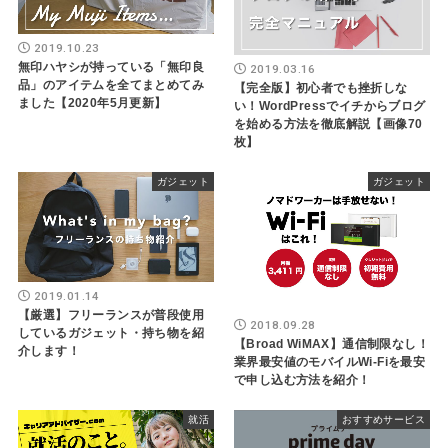
2019.10.23
無印ハヤシが持っている「無印良
2019.03.16
品」のアイテムを全てまとめてみ
【完全版】初心者でも挫折しな
ました【2020年5月更新】
い！WordPressでイチからブログ
を始める方法を徹底解説【画像70
枚】
ガジェット
ガジェット
2019.01.14
【厳選】フリーランスが普段使用
2018.09.28
しているガジェット・持ち物を紹
【Broad WiMAX】通信制限なし！
介します！
業界最安値のモバイルWi-Fiを最安
で申し込む方法を紹介！
就活
おすすめサービス