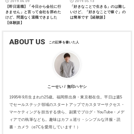
2019.06.09
2019.05.13
【即日退職】「今日から会社に行
「好きなことで生きる」のは難し
きません」と言って会社を辞めた
いけど、「好きなことで稼ぐ」の
けど、問題なく退職できました
は簡単です【経験談】
【体験談】
ABOUT US
こーせい / 無印ハヤシ
1995年9月生まれの25歳。福岡県出身・東京都在住。平日は週5
でセールステック領域のスタートアップでカスタマーサクセス・
マーケティングを担当する傍ら、副業でブログ・YouTube・メデ
ィアでの執筆なども。趣味はカフェ巡り・シンプルな洋服・読
書・カメラ（α7Cを愛用しています！）