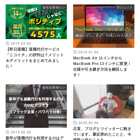
会社を辞めたい
ガジェット
2019.03.05
【即日退職】退職代行サービス
2019.01.04
「ニコイチ」の評判は？メリット
MacBook Air 11インチから
＆デメリットをまとめてみまし
MacBook Pro 13インチに変更！
た！
仕様や引き継ぎ方法を解説しま
す！
会社を辞めたい
コラム
2020.02.04
正直、ブログとツイッターに飽き
2019.06.30
ています。最近辞めたことと、今
新卒が退職代行を利用するのはア