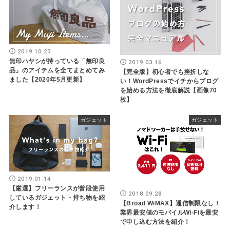
2019.10.23
無印ハヤシが持っている「無印良
2019.03.16
品」のアイテムを全てまとめてみ
【完全版】初心者でも挫折しな
ました【2020年5月更新】
い！WordPressでイチからブログ
を始める方法を徹底解説【画像70
枚】
ガジェット
ガジェット
2019.01.14
【厳選】フリーランスが普段使用
2018.09.28
しているガジェット・持ち物を紹
【Broad WiMAX】通信制限なし！
介します！
業界最安値のモバイルWi-Fiを最安
で申し込む方法を紹介！