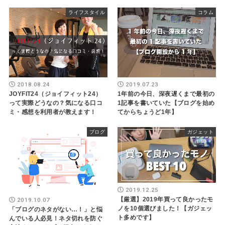
ライフスタイル
コラム
2018.08.24
2019.07.23
JOYFIT24（ジョイフィット24）
1年前の今日、深夜遅くまで最初の
って実際どうなの？気になる口コ
1記事を書いていた【ブログを始め
ミ・感想を利用者が教えます！
てからちょうど1年】
ブログ
ガジェット
2019.12.25
【厳選】2019年買って良かったモ
2019.10.07
ノを10個選びました！【ガジェッ
「ブログのネタがない…！」と悩
ト多めです】
んでいる人必見！ネタ切れを防ぐ