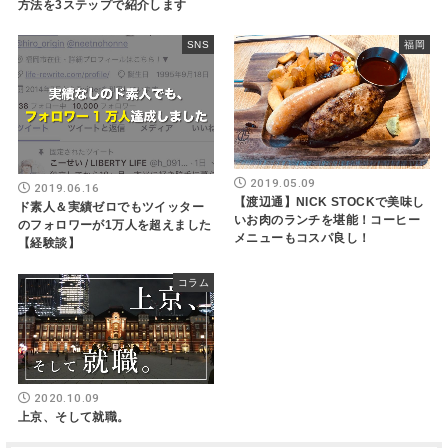
方法を3ステップで紹介します
SNS
福岡
2019.05.09
2019.06.16
【渡辺通】NICK STOCKで美味し
ド素人＆実績ゼロでもツイッター
いお肉のランチを堪能！コーヒー
のフォロワーが1万人を超えました
メニューもコスパ良し！
【経験談】
コラム
2020.10.09
上京、そして就職。