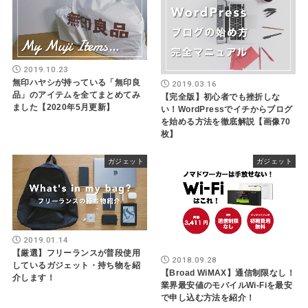
2019.10.23
無印ハヤシが持っている「無印良
2019.03.16
品」のアイテムを全てまとめてみ
【完全版】初心者でも挫折しな
ました【2020年5月更新】
い！WordPressでイチからブログ
を始める方法を徹底解説【画像70
枚】
ガジェット
ガジェット
2019.01.14
【厳選】フリーランスが普段使用
2018.09.28
しているガジェット・持ち物を紹
【Broad WiMAX】通信制限なし！
介します！
業界最安値のモバイルWi-Fiを最安
で申し込む方法を紹介！