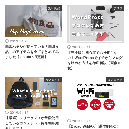
無印良品
ブログ
2019.10.23
無印ハヤシが持っている「無印良
2019.03.16
品」のアイテムを全てまとめてみ
【完全版】初心者でも挫折しな
ました【2020年5月更新】
い！WordPressでイチからブログ
を始める方法を徹底解説【画像70
枚】
ガジェット
ガジェット
2019.01.14
【厳選】フリーランスが普段使用
2018.09.28
しているガジェット・持ち物を紹
【Broad WiMAX】通信制限なし！
介します！