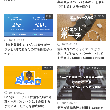
業界最安値のモバイルWi-Fiを最安
で申し込む方法を紹介！
転職
無印良品
2018.12.12
2020.01.22
【無料登録】ミイダスを使えばサ
無印良品の吊るせるケースが万
クッと5分であなたの市場価値がわ
能！「ガジェットポーチ」として
かる！
も使える / Simple Gadget Pouch
ブログ
会社を辞めたい
2018.08.29
Googleアドセンスに落ちた時に見
直すべきポイントとは？合格する
2019.06.30
までにやったことを徹底解説
新卒が退職代行を利用するのはア