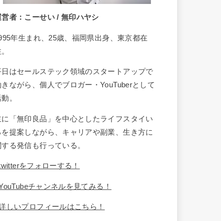
運営者：こーせい / 無印ハヤシ
1995年生まれ、25歳、福岡県出身、東京都在
住。
平日はセールステック領域のスタートアップで
働きながら、個人でブロガー・YouTuberとして
活動。
主に「無印良品」を中心としたライフスタイい
るを提案しながら、キャリアや副業、生き方に
関する発信も行っている。
twitterをフォローする！
YouTubeチャンネルを見てみる！
詳しいプロフィールはこちら！