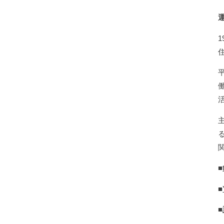
■
■
■