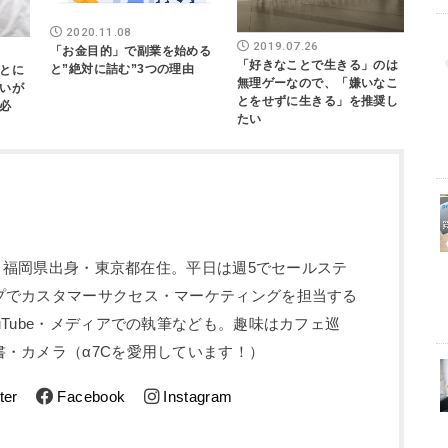
2020.11.08
2019.07.26
「お金目的」で副業を始める
「好きなことで生きる」のは
と”絶対に詰む”3つの理由
とに
無理ゲーなので、「嫌いなこ
いが
とをせずに生きる」を推奨し
必
たい
5歳。福岡県出身・東京都在住。平日は週5でセールステ
プでカスタマーサクセス・マーケティングを担当する
uTube・メディアでの執筆なども。趣味はカフェ巡
・カメラ（α7Cを愛用しています！）
ter
Facebook
Instagram