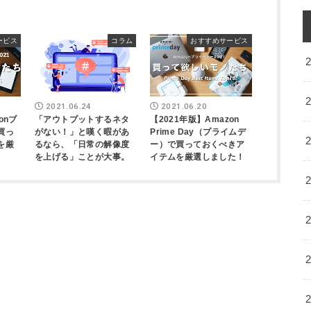
ービス
コラム
おすすめサービス
2021.06.24
2021.06.20
onブ
「アウトプットするネタ
【2021年版】Amazon
買っ
がない！」と嘆く暇があ
Prime Day（プライムデ
を厳
るなら、「日常の解像度
ー）で買っておくべきア
を上げる」ことが大事。
イテムを厳選しました！