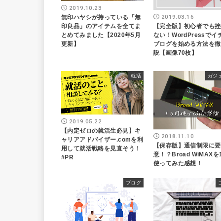
2019.10.23
2019.03.16
無印ハヤシが持っている「無
【完全版】初心者でも挫
印良品」のアイテムを全てま
ない！WordPressで
とめてみました【2020年5月
ブログを始める方法を徹
更新】
説【画像70枚】
就活
ガジ
2019.05.22
【内定ゼロの就活生必見】キ
2018.11.10
ャリアアドバイザー.comを利
【保存版】通信制限に要
用して就活戦略を見直そう！
意！？Broad WiMAX
#PR
使ってみた感想！
ブログ