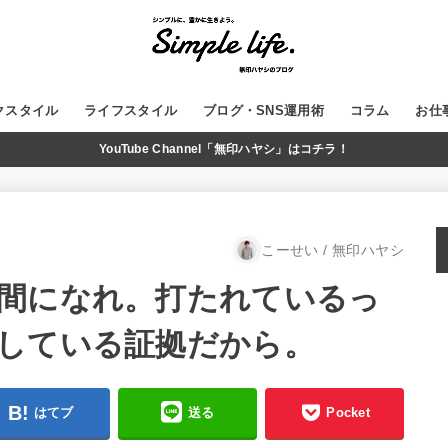
クスタイル
ライフスタイル
ブログ・SNS運用術
コラム
お仕
YouTube Channel「無印ハヤシ」はコチラ！
GADGET
MUJI
WordPress
ブログ運営
SNS
YouTube
こーせい / 無印ハヤシ
間になれ。打たれているっ
している証拠だから。
はてブ
送る
Pocket