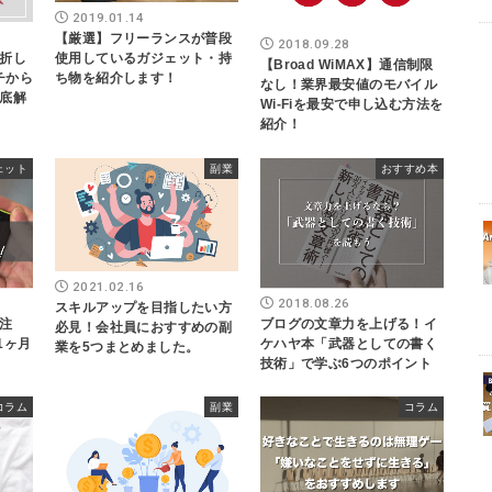
2019.01.14
【厳選】フリーランスが普段
2018.09.28
折し
使用しているガジェット・持
【Broad WiMAX】通信制限
イチから
ち物を紹介します！
なし！業界最安値のモバイル
底解
Wi-Fiを最安で申し込む方法を
紹介！
ェット
副業
おすすめ本
2021.02.16
2018.08.26
スキルアップを目指したい方
注
ブログの文章力を上げる！イ
必見！会社員におすすめの副
を1ヶ月
ケハヤ本「武器としての書く
業を5つまとめました。
技術」で学ぶ6つのポイント
コラム
副業
コラム