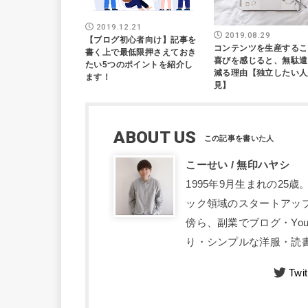
2019.12.21
2019.08.29
【ブログ初心者向け】記事を
コンテンツを生産するこ
書く上で最低限押さえておき
喜びを感じると、無駄遣
たい5つのポイントを紹介し
減る理由【独立したい人
ます！
見】
ABOUT US
こーせい / 無印ハヤシ
1995年9月生まれの2
ック領域のスタートアッ
傍ら、副業でブログ・Yo
り・シンプルな洋服・読書
Twit