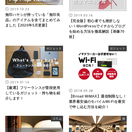
2019.10.23
無印ハヤシが持っている「無印良
2019.03.16
品」のアイテムを全てまとめてみ
【完全版】初心者でも挫折しな
ました【2020年5月更新】
い！WordPressでイチからブログ
を始める方法を徹底解説【画像70
枚】
ガジェット
ガジェット
2019.01.14
【厳選】フリーランスが普段使用
2018.09.28
しているガジェット・持ち物を紹
【Broad WiMAX】通信制限なし！
介します！
業界最安値のモバイルWi-Fiを最安
で申し込む方法を紹介！
コラム
旅