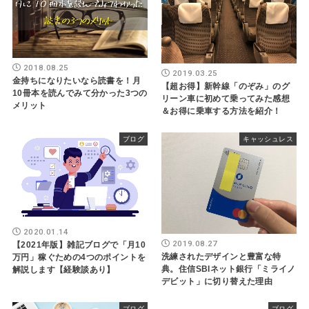
2018.08.25
2019.03.25
金持ちになりたいなら読書を！月
【超お得】新幹線「のぞみ」のグ
10冊本を読んでみて分かった3つの
リーン車に初めて乗ってみた感想
メリット
＆お得に乗車する方法を紹介！
ブログ
キャッシュレス
2020.01.14
2019.08.27
【2021年版】雑記ブログで「月10
洗練されたデザインと豊富な特
万円」稼ぐための4つのポイントを
典。住信SBIネット銀行「ミライノ
解説します【経験談あり】
デビット」に切り替えた理由
ブログ
ブログ