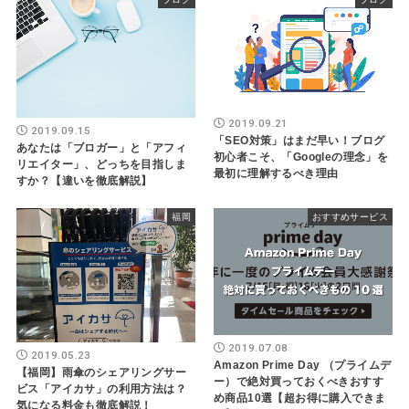
2019.09.21
2019.09.15
「SEO対策」はまだ早い！ブログ
あなたは「ブロガー」と「アフィ
初心者こそ、「Googleの理念」を
リエイター」、どっちを目指しま
最初に理解するべき理由
すか？【違いを徹底解説】
福岡
おすすめサービス
2019.07.08
2019.05.23
Amazon Prime Day （プライムデ
【福岡】雨傘のシェアリングサー
ー）で絶対買っておくべきおすす
ビス「アイカサ」の利用方法は？
め商品10選【超お得に購入できま
気になる料金も徹底解説！