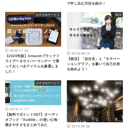
で申し込む方法を紹介！
おすすめサービス
就活
2020.11.26
2018.08.16
【2020年版】Amazonブラックフ
【就活】「自分史」と「モチベー
ライデー＆サイバーマンデー で買
ショングラフ」を書いて自己分析
っておくべきアイテムを厳選しま
を始めよう！
した！
おすすめサービス
福岡
2018.11.17
【無料でポイントGET】オーディ
オブック「Audible」の使い心地・
聴きやすさをまとめてみた
2019.04.26