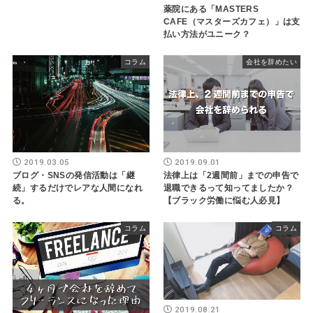
薬院にある「MASTERS
CAFE（マスターズカフェ）」は支
払い方法がユニーク？
コラム
会社を辞めたい
2019.03.05
2019.09.01
ブログ・SNSの発信活動は「継
法律上は「2週間前」までの申告で
続」するだけでレアな人間になれ
退職できるって知ってましたか？
る。
【ブラック労働に悩む人必見】
コラム
コラム
2019.08.21