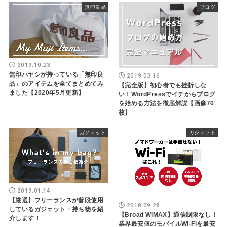
無印良品
ブログ
2019.10.23
無印ハヤシが持っている「無印良
2019.03.16
品」のアイテムを全てまとめてみ
【完全版】初心者でも挫折しな
ました【2020年5月更新】
い！WordPressでイチからブログ
を始める方法を徹底解説【画像70
枚】
ガジェット
ガジェット
2019.01.14
【厳選】フリーランスが普段使用
2018.09.28
しているガジェット・持ち物を紹
【Broad WiMAX】通信制限なし！
介します！
業界最安値のモバイルWi-Fiを最安