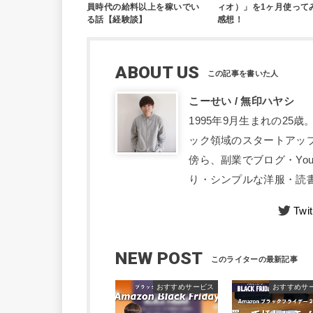
員時代の給料以上を稼いでい
ィオ）」を1ヶ月使って
る話【経験談】
感想！
ABOUT US
こーせい / 無印ハヤシ
1995年9月生まれの2
ック領域のスタートアッ
傍ら、副業でブログ・Yo
り・シンプルな洋服・読書
Twit
NEW POST
おすすめサービス
おすすめサ