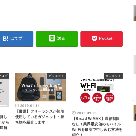
はてブ
送る
Pocket
ブログ
ガジェット
ガジェット
2019.01.14
【厳選】フリーランスが普段
2018.09.28
折し
使用しているガジェット・持
【Broad WiMAX】通信制限
イチから
ち物を紹介します！
なし！業界最安値のモバイル
底解
Wi-Fiを最安で申し込む方法を
紹介！