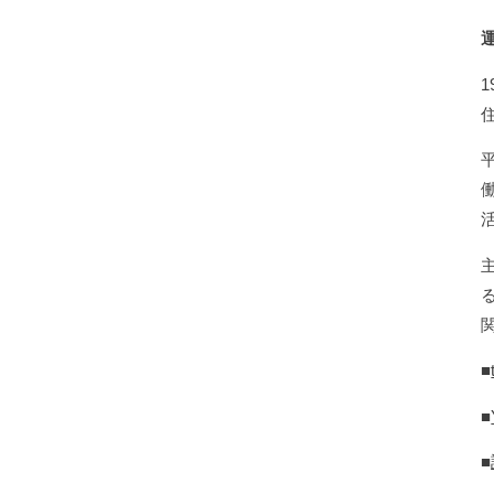
■
■
■