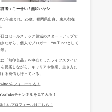
運営者：こーせい / 無印ハヤシ
1995年生まれ、25歳、福岡県出身、東京都在
住。
平日はセールステック領域のスタートアップで
働きながら、個人でブロガー・YouTuberとして
活動。
主に「無印良品」を中心としたライフスタイい
るを提案しながら、キャリアや副業、生き方に
関する発信も行っている。
twitterをフォローする！
YouTubeチャンネルを見てみる！
詳しいプロフィールはこちら！