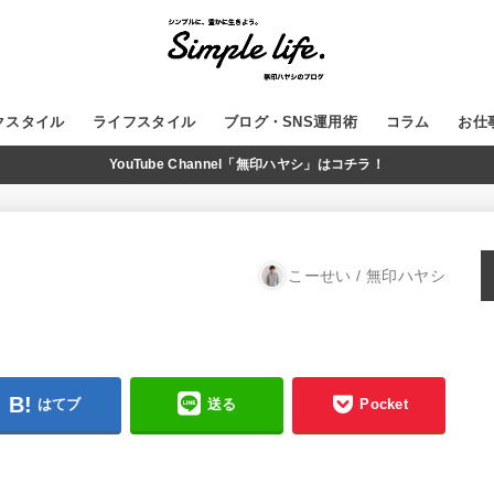
クスタイル
ライフスタイル
ブログ・SNS運用術
コラム
お仕
YouTube Channel「無印ハヤシ」はコチラ！
GADGET
MUJI
WordPress
ブログ運営
SNS
YouTube
こーせい / 無印ハヤシ
はてブ
送る
Pocket