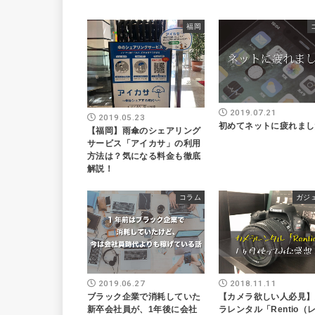
福岡
2019.07.21
2019.05.23
初めてネットに疲れまし
【福岡】雨傘のシェアリング
サービス「アイカサ」の利用
方法は？気になる料金も徹底
解説！
コラム
ガジ
2019.06.27
2018.11.11
ブラック企業で消耗していた
【カメラ欲しい人必見】
新卒会社員が、1年後に会社
ラレンタル「Rentio（