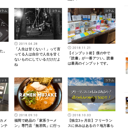
コラム
コラム
コラム
2019.04.28
2018.11.21
「人生は甘くない！」って言
た。
【インプット術】僕の中で
ってる人は自分で人生を甘く
「読書」が一番アツい。読書
ないものにしているだけだよ
は最高のインプットです。
ね
ェット
福岡
コラム
2018.09.10
2018.10.03
カメ
福岡で絶品の「家系ラーメ
【独立3ヶ月目】フリーラン
レンテ
ン」専門店「無邪気」に行っ
スに休みはあるの？地方暮ら