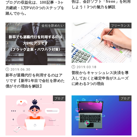
告は、会計ソフト「freee」を利用
ブログの収益化は、100記事・3ヶ
しよう！3つの魅力を解説
月継続・1万PVの3つのステップを
踏んでから。
会社を辞めたい
フリーランス
2019.03.18
2019.06.30
普段からキャッシュレス決済を導
新卒が退職代行を利用するのはア
入しておくと確定申告がスムーズ
リです【新卒1年目で会社を辞めた
に終わる3つの理由
僕がその理由を解説】
ブログ
ブログ