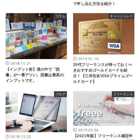
で申し込む方法を紹介！
コラム
キャッシュレス
2019.01.10
2018.11.21
20代フリーランスが持っておくべ
【インプット術】僕の中で「読
きおすすめゴールドカードを紹
書」が一番アツい。読書は最高の
介！【三井住友VISAプライムゴー
インプットです。
ルドカード】
ブログ
フリーランス
2019.02.26
【2021年版】フリーランス確定申
2018.12.22