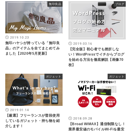
無印良品
ブログ
2019.10.23
無印ハヤシが持っている「無印良
2019.03.16
品」のアイテムを全てまとめてみ
【完全版】初心者でも挫折しな
ました【2020年5月更新】
い！WordPressでイチからブログ
を始める方法を徹底解説【画像70
枚】
ガジェット
ガジェット
2019.01.14
【厳選】フリーランスが普段使用
2018.09.28
しているガジェット・持ち物を紹
【Broad WiMAX】通信制限なし！
介します！
業界最安値のモバイルWi-Fiを最安