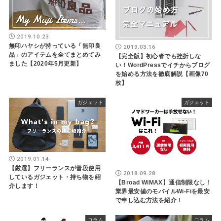
2019.10.23
無印ハヤシが持っている「無印良
2019.03.16
品」のアイテムを全てまとめてみ
【完全版】初心者でも挫折しな
ました【2020年5月更新】
い！WordPressでイチからブログ
を始める方法を徹底解説【画像70
枚】
ガジェット
ガジェット
2019.01.14
【厳選】フリーランスが普段使用
2018.09.28
しているガジェット・持ち物を紹
【Broad WiMAX】通信制限なし！
介します！
業界最安値のモバイルWi-Fiを最安
で申し込む方法を紹介！
コラム
コラム