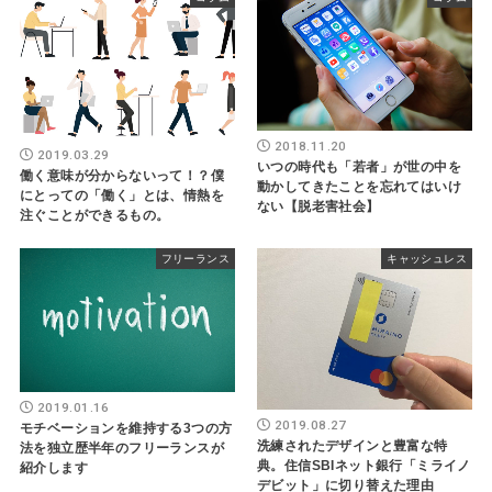
2018.11.20
2019.03.29
いつの時代も「若者」が世の中を
働く意味が分からないって！？僕
動かしてきたことを忘れてはいけ
にとっての「働く」とは、情熱を
ない【脱老害社会】
注ぐことができるもの。
フリーランス
キャッシュレス
2019.01.16
2019.08.27
モチベーションを維持する3つの方
洗練されたデザインと豊富な特
法を独立歴半年のフリーランスが
典。住信SBIネット銀行「ミライノ
紹介します
デビット」に切り替えた理由