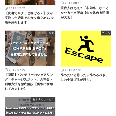
2019.08.18
現代人はあえて「非効率」なこと
2018.12.25
をやるべき理由【心を休める時間
【読書でサクッと稼げる？】僕が
が大切】
実践した読書でお金を稼ぐ3つの方
法を紹介します
福岡
コラム
2019.07.22
2018.07.30
【福岡】バッテリーのシェアリン
辞めたいと思ったら辞めるべき。
グ「チャージスポット」の料金・
世の中逃げるが勝ち。
利用方法を徹底解説【実際に利用
してみました】
おすすめサービス