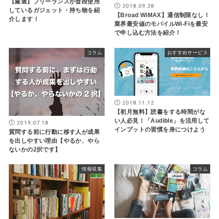
【厳選】フリーランスが普段使用
2018.09.28
しているガジェット・持ち物を紹
【Broad WiMAX】通信制限なし！
介します！
業界最安値のモバイルWi-Fiを最安
で申し込む方法を紹介！
コラム
おすすめサービス
2018.11.12
【初月無料】読書をする時間がな
い人必見！「Audible」を活用して
2019.07.18
インプットの習慣を身につけよう
質問する前に行動に移す人が成果
を出しやすい理由【やるか、やら
ないかの2択です】
情報収集
コラム