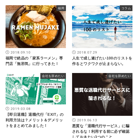
福岡
コラム
2018.09.10
2018.07.29
福岡で絶品の「家系ラーメン」専
人生で成し遂げたい100のリストを
門店「無邪気」に行ってきた！
作るとワクワクが止まらない。
会社を辞めたい
会社を辞めたい
2019.03.08
【即日退職】退職代行「EXIT」の
2019.06.13
利用方法は？メリット＆デメリッ
トをまとめてみました！
悪質な「退職代行サービス」に騙
されるな！利用する前に必ず確認
しておきたい3つのこと