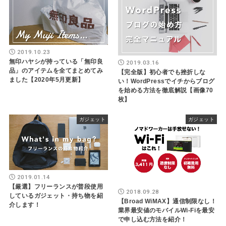
2019.10.23
無印ハヤシが持っている「無印良
2019.03.16
品」のアイテムを全てまとめてみ
【完全版】初心者でも挫折しな
ました【2020年5月更新】
い！WordPressでイチからブログ
を始める方法を徹底解説【画像70
枚】
ガジェット
ガジェット
2019.01.14
【厳選】フリーランスが普段使用
2018.09.28
しているガジェット・持ち物を紹
【Broad WiMAX】通信制限なし！
介します！
業界最安値のモバイルWi-Fiを最安
で申し込む方法を紹介！