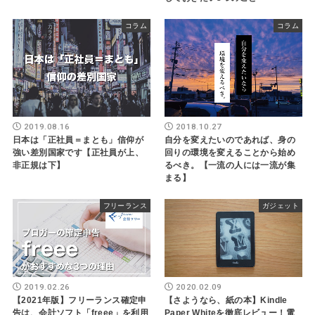
コラム
コラム
2019.08.16
2018.10.27
日本は「正社員＝まとも」信仰が
自分を変えたいのであれば、身の
強い差別国家です【正社員が上、
回りの環境を変えることから始め
非正規は下】
るべき。【一流の人には一流が集
まる】
フリーランス
ガジェット
2019.02.26
2020.02.09
【2021年版】フリーランス確定申
【さようなら、紙の本】Kindle
告は、会計ソフト「freee」を利用
Paper Whiteを徹底レビュー！電