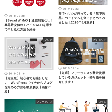
2019.10.23
無印ハヤシが持っている「無印良
2018.09.28
品」のアイテムを全てまとめてみ
【Broad WiMAX】通信制限なし！
ました【2020年5月更新】
業界最安値のモバイルWi-Fiを最安
で申し込む方法を紹介！
ブログ
ガジェット
2019.01.14
【厳選】フリーランスが普段使用
2019.03.16
しているガジェット・持ち物を紹
【完全版】初心者でも挫折しな
介します！
い！WordPressでイチからブログ
を始める方法を徹底解説【画像70
枚】
フリーランス
コラム