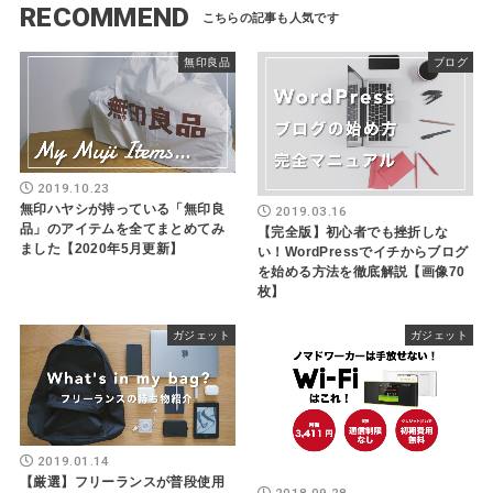
RECOMMEND
無印良品
ブログ
2019.10.23
無印ハヤシが持っている「無印良
2019.03.16
品」のアイテムを全てまとめてみ
【完全版】初心者でも挫折しな
ました【2020年5月更新】
い！WordPressでイチからブログ
を始める方法を徹底解説【画像70
枚】
ガジェット
ガジェット
2019.01.14
【厳選】フリーランスが普段使用
2018.09.28