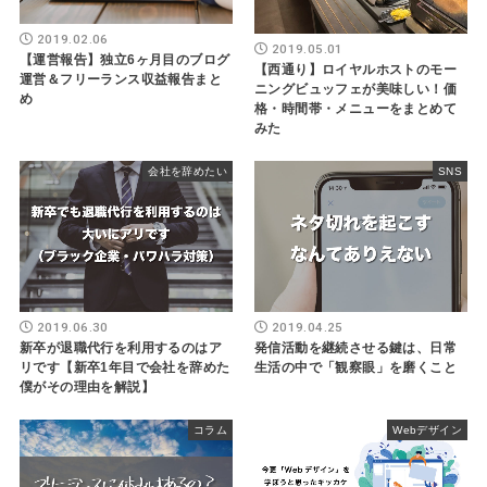
2019.02.06
2019.05.01
【運営報告】独立6ヶ月目のブログ
【西通り】ロイヤルホストのモー
運営＆フリーランス収益報告まと
ニングビュッフェが美味しい！価
め
格・時間帯・メニューをまとめて
みた
会社を辞めたい
SNS
2019.06.30
2019.04.25
新卒が退職代行を利用するのはア
発信活動を継続させる鍵は、日常
リです【新卒1年目で会社を辞めた
生活の中で「観察眼」を磨くこと
僕がその理由を解説】
コラム
Webデザイン