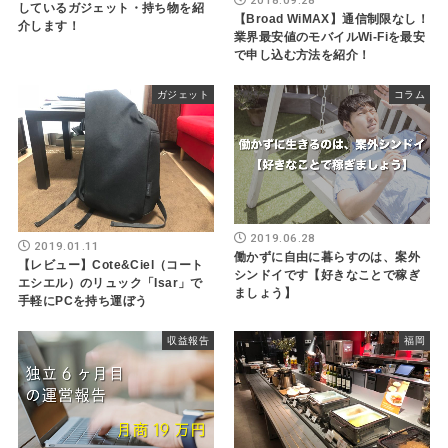
しているガジェット・持ち物を紹
【Broad WiMAX】通信制限なし！
介します！
業界最安値のモバイルWi-Fiを最安
で申し込む方法を紹介！
ガジェット
コラム
2019.06.28
2019.01.11
働かずに自由に暮らすのは、案外
【レビュー】Cote&Ciel（コート
シンドイです【好きなことで稼ぎ
エシエル）のリュック「Isar」で
ましょう】
手軽にPCを持ち運ぼう
収益報告
福岡