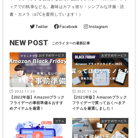
ィアでの執筆なども。趣味はカフェ巡り・シンプルな洋服・読
書・カメラ（α7Cを愛用しています！）
Twitter
Facebook
Instagram
NEW POST
おすすめサービス
おすすめサービス
2022.11.20
2021.11.24
【2022年版】Amazonブラック
【2021年版】Amazonブラック
フライデーの事前準備＆おすす
フライデーで買っておくべきア
めアイテムを厳選！
イテムを厳選しました！
コラム
おすすめサービス