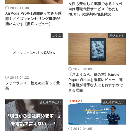
女性も安心して退職できる！女性
2019.11.08
向け退職代行サービス「わたし
AirPods Proを1週間使ってみた感
NEXT」の評判を徹底解説
想！ノイズキャンセリング機能が
凄いんです【徹底レビュー】
コラム
ガジェット
2020.02.09
【さようなら、紙の本】Kindle
2019.04.22
Paper Whiteを徹底レビュー！電
フリーランス、控えめに言って最
子書籍が苦手な人にもおすすめで
高
きる理由
会社を辞めたい
会社を辞めたい
2019.04.05