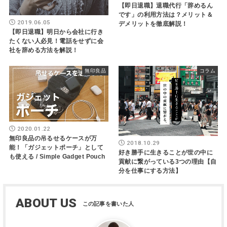
【即日退職】退職代行「辞めるん
です」の利用方法は？メリット＆
2019.06.05
デメリットを徹底解説！
【即日退職】明日から会社に行き
たくない人必見！電話をせずに会
社を辞める方法を解説！
無印良品
コラム
2020.01.22
無印良品の吊るせるケースが万
2018.10.29
能！「ガジェットポーチ」として
好き勝手に生きることが世の中に
も使える / Simple Gadget Pouch
貢献に繋がっている3つの理由【自
分を仕事にする方法】
ABOUT US