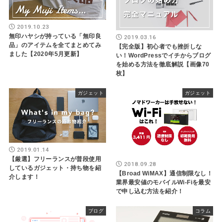
2019.10.23
無印ハヤシが持っている「無印良
2019.03.16
品」のアイテムを全てまとめてみ
【完全版】初心者でも挫折しな
ました【2020年5月更新】
い！WordPressでイチからブログ
を始める方法を徹底解説【画像70
枚】
ガジェット
ガジェット
2019.01.14
【厳選】フリーランスが普段使用
2018.09.28
しているガジェット・持ち物を紹
【Broad WiMAX】通信制限なし！
介します！
業界最安値のモバイルWi-Fiを最安
で申し込む方法を紹介！
ブログ
コラム