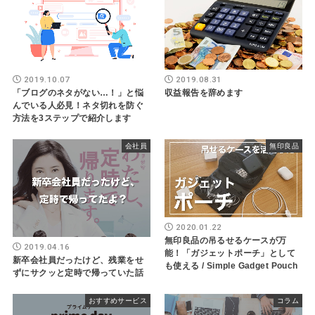
2019.08.31
2019.10.07
収益報告を辞めます
「ブログのネタがない…！」と悩
んでいる人必見！ネタ切れを防ぐ
方法を3ステップで紹介します
会社員
無印良品
2020.01.22
無印良品の吊るせるケースが万
2019.04.16
能！「ガジェットポーチ」として
新卒会社員だったけど、残業をせ
も使える / Simple Gadget Pouch
ずにサクッと定時で帰っていた話
おすすめサービス
コラム