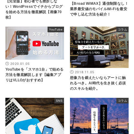
【完全版】初心者でも挫折しな
【Broad WiMAX】通信制限なし！
い！WordPressでイチからブログ
業界最安値のモバイルWi-Fiを最安
を始める方法を徹底解説【画像70
で申し込む方法を紹介！
枚】
YouTube
コラム
2020.01.05
YouTubeを「スマホ1台」で始める
2018.11.05
方法を徹底解説します【編集アプ
想像力を鍛えたいならアートに触
リはVLLOがおすすめ】
れるべき。AI時代を生き抜く必須
のスキルを紹介。
SNS
コラム