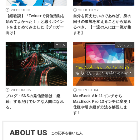
2019.10.01
2018.10.27
【経験談】「Twitterで発信活動を
自分を変えたいのであれば、身の
始めてよかった！」と思うポイン
回りの環境を変えることから始め
トをまとめてみました【ブロガー
るべき。【一流の人には一流が集
向け】
まる】
コラム
ガジェット
2019.03.05
2019.01.04
ブログ・SNSの発信活動は「継
MacBook Air 11インチから
続」するだけでレアな人間になれ
MacBook Pro 13インチに変更！
る。
仕様や引き継ぎ方法を解説しま
す！
ABOUT US