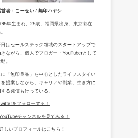
運営者：こーせい / 無印ハヤシ
1995年生まれ、25歳、福岡県出身、東京都在
住。
平日はセールステック領域のスタートアップで
働きながら、個人でブロガー・YouTuberとして
活動。
主に「無印良品」を中心としたライフスタイい
るを提案しながら、キャリアや副業、生き方に
関する発信も行っている。
twitterをフォローする！
YouTubeチャンネルを見てみる！
詳しいプロフィールはこちら！