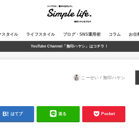
クスタイル
ライフスタイル
ブログ・SNS運用術
コラム
お仕
YouTube Channel「無印ハヤシ」はコチラ！
GADGET
MUJI
WordPress
ブログ運営
SNS
YouTube
こーせい / 無印ハヤシ
はてブ
送る
Pocket