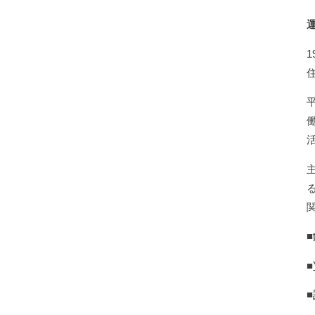
■
■
■