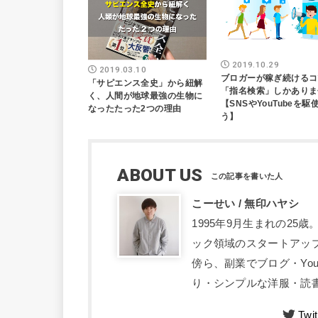
2019.10.29
2019.03.10
ブロガーが稼ぎ続けるコ
「サピエンス全史」から紐解
「指名検索」しかありま
く、人間が地球最強の生物に
【SNSやYouTubeを駆
なったたった2つの理由
う】
ABOUT US
こーせい / 無印ハヤシ
1995年9月生まれの2
ック領域のスタートアッ
傍ら、副業でブログ・Yo
り・シンプルな洋服・読書
Twit