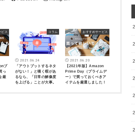
ービス
コラム
おすすめサービス
2021.06.24
2021.06.20
onブ
「アウトプットするネタ
【2021年版】Amazon
買っ
がない！」と嘆く暇があ
Prime Day（プライムデ
を厳
るなら、「日常の解像度
ー）で買っておくべきア
を上げる」ことが大事。
イテムを厳選しました！