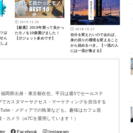
2019.12.25
【厳選】2019年買って良かっ
2018.10.27
ツは
たモノを10個選びました！
自分を変えたいのであれば、
せん
【ガジェット多めです】
身の回りの環境を変えること
使しよ
から始めるべき。【一流の人
には一流が集まる】
5歳。福岡県出身・東京都在住。平日は週5でセールステ
プでカスタマーサクセス・マーケティングを担当する
uTube・メディアでの執筆なども。趣味はカフェ巡
・カメラ（α7Cを愛用しています！）
ter
Facebook
Instagram