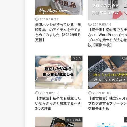
2019.10.23
2019.03.16
無印ハヤシが持っている「無
【完全版】初心者でも挫
印良品」のアイテムを全てま
ない！WordPressで
とめてみました【2020年5月
ブログを始める方法を徹
更新】
説【画像70枚】
コラム
収
2019.02.15
2019.01.02
【体験談】新卒でも独立した
【運営報告】独立5ヶ月
いならさっさと独立するべき
ブログ運営＆フリーラン
3つの理由
益報告まとめ
おすすめ本