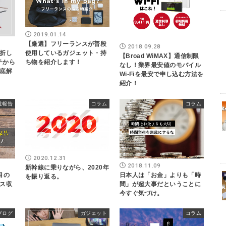
2019.01.14
【厳選】フリーランスが普段
2018.09.28
折し
使用しているガジェット・持
【Broad WiMAX】通信制限
イチから
ち物を紹介します！
なし！業界最安値のモバイル
底解
Wi-Fiを最安で申し込む方法を
紹介！
益報告
コラム
コラム
2020.12.31
2018.11.09
新幹線に乗りながら、2020年
目の
日本人は「お金」よりも「時
を振り返る。
ス収
間」が超大事だということに
今すぐ気づけ。
ブログ
ガジェット
コラム