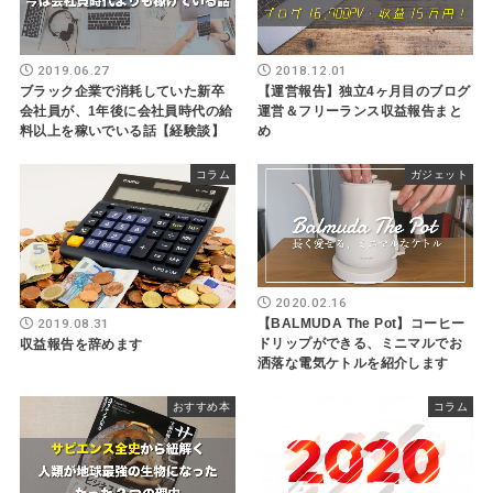
2019.06.27
2018.12.01
ブラック企業で消耗していた新卒
【運営報告】独立4ヶ月目のブログ
会社員が、1年後に会社員時代の給
運営＆フリーランス収益報告まと
料以上を稼いでいる話【経験談】
め
コラム
ガジェット
2020.02.16
【BALMUDA The Pot】コーヒー
2019.08.31
ドリップができる、ミニマルでお
収益報告を辞めます
洒落な電気ケトルを紹介します
おすすめ本
コラム