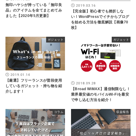
無印ハヤシが持っている「無印良
2019.03.16
品」のアイテムを全てまとめてみ
【完全版】初心者でも挫折しな
ました【2020年5月更新】
い！WordPressでイチからブログ
を始める方法を徹底解説【画像70
枚】
ガジェット
ガジェット
2019.01.14
【厳選】フリーランスが普段使用
2018.09.28
しているガジェット・持ち物を紹
【Broad WiMAX】通信制限なし！
介します！
業界最安値のモバイルWi-Fiを最安
で申し込む方法を紹介！
コラム
収益報告