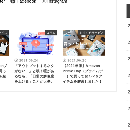
ter
Facebook
Instagram
ービス
コラム
おすすめサービス
2021.06.24
2021.06.20
onブ
「アウトプットするネタ
【2021年版】Amazon
買っ
がない！」と嘆く暇があ
Prime Day（プライムデ
を厳
るなら、「日常の解像度
ー）で買っておくべきア
を上げる」ことが大事。
イテムを厳選しました！