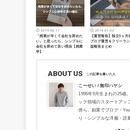
2019.06.11
2019.01.02
「残業が辛くて会社を辞めた
【運営報告】独立5ヶ月
い」と思ったら、シンプルに
ブログ運営＆フリーラン
会社を辞めて良い理由【残業
益報告まとめ
学】
ABOUT US
こーせい / 無印ハヤシ
1995年9月生まれの2
ック領域のスタートアッ
傍ら、副業でブログ・Yo
り・シンプルな洋服・読書