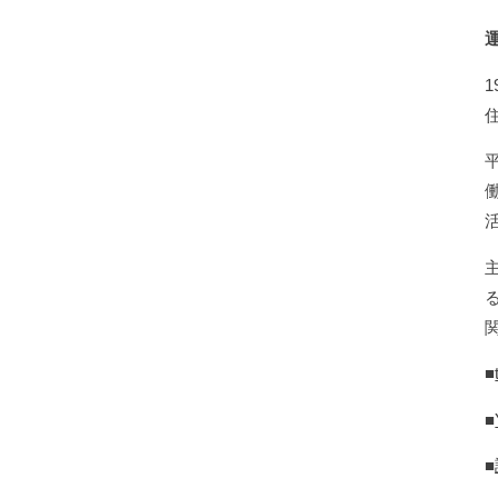
■
■
■