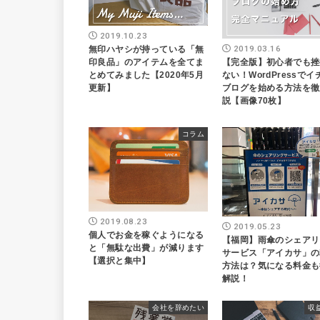
2019.10.23
2019.03.16
無印ハヤシが持っている「無
【完全版】初心者でも挫
印良品」のアイテムを全てま
ない！WordPressで
とめてみました【2020年5月
ブログを始める方法を徹
更新】
説【画像70枚】
コラム
2019.08.23
2019.05.23
個人でお金を稼ぐようになる
【福岡】雨傘のシェアリ
と「無駄な出費」が減ります
サービス「アイカサ」の
【選択と集中】
方法は？気になる料金も
解説！
会社を辞めたい
収