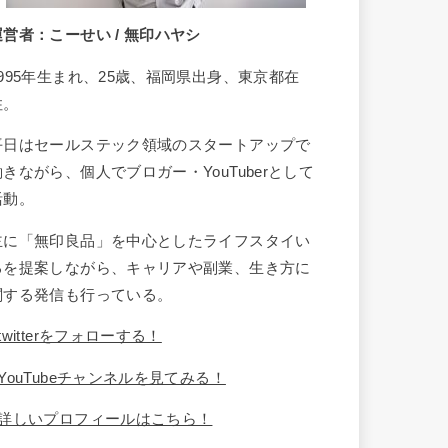
運営者：こーせい / 無印ハヤシ
1995年生まれ、25歳、福岡県出身、東京都在
住。
平日はセールステック領域のスタートアップで
働きながら、個人でブロガー・YouTuberとして
活動。
主に「無印良品」を中心としたライフスタイい
るを提案しながら、キャリアや副業、生き方に
関する発信も行っている。
twitterをフォローする！
YouTubeチャンネルを見てみる！
詳しいプロフィールはこちら！