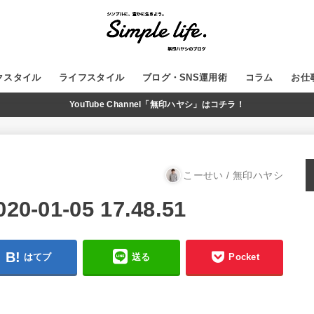
クスタイル
ライフスタイル
ブログ・SNS運用術
コラム
お仕
YouTube Channel「無印ハヤシ」はコチラ！
GADGET
MUJI
WordPress
ブログ運営
SNS
YouTube
こーせい / 無印ハヤシ
01-05 17.48.51
はてブ
送る
Pocket