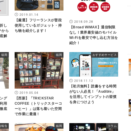
2019.01.14
【厳選】フリーランスが普段
2018.09.28
折し
使用しているガジェット・持
【Broad WiMAX】通信制限
イチから
ち物を紹介します！
なし！業界最安値のモバイル
底解
Wi-Fiを最安で申し込む方法を
紹介！
福岡
福岡
おすすめサービス
2018.11.12
【初月無料】読書をする時間
がない人必見！「Audible」
2019.05.04
を活用してインプットの習慣
ング
【西新】「TRICKSTAR
を身につけよう
利用
COFFEE（トリックスターコ
徹底
ーヒー）」は落ち着いた空間
で作業に最適！
益報告
福岡
コラム