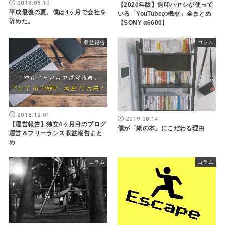
2018.08.10
【2020年版】無印ハヤシが使って
平成最後の夏、僕は4ヶ月で会社を
いる「YouTubeの機材」全まとめ
辞めた。
【SONY α6600】
収益報告
コラム
2018.12.01
2019.08.14
【運営報告】独立4ヶ月目のブログ
僕が「紙の本」にこだわる理由
運営＆フリーランス収益報告まと
め
コラム
コラム