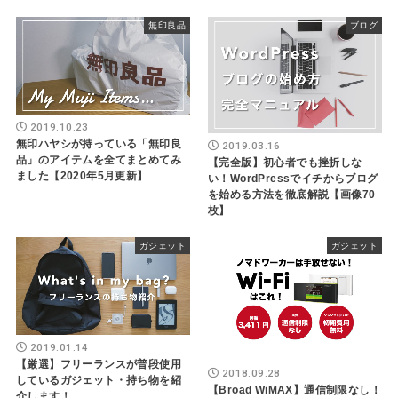
無印良品
ブログ
2019.10.23
無印ハヤシが持っている「無印良
2019.03.16
品」のアイテムを全てまとめてみ
【完全版】初心者でも挫折しな
ました【2020年5月更新】
い！WordPressでイチからブログ
を始める方法を徹底解説【画像70
枚】
ガジェット
ガジェット
2019.01.14
【厳選】フリーランスが普段使用
2018.09.28
しているガジェット・持ち物を紹
【Broad WiMAX】通信制限なし！
介します！